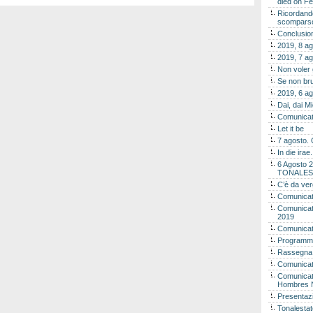
died on Fe
Ricordando
scomparso 
Conclusion
2019, 8 ag
2019, 7 ag
Non voler
Se non bru
2019, 6 ag
Dai, dai M
Comunicat
Let it be
7 agosto. 
In die ira
6 Agosto 2
TONALES
C’è da ver
Comunicat
Comunicato
2019
Comunicat
Programma
Rassegna
Comunicato
Comunicato
Hombres 
Presentaz
Tonalestat