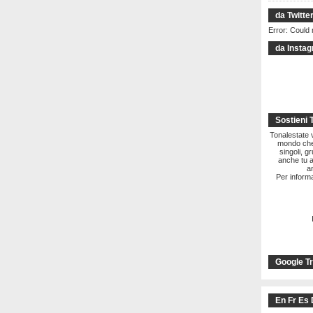
da Twitte
Error: Could 
da Insta
Sostieni 
Tonalestate vi
mondo che 
singoli, g
anche tu a
a
Per informa
Google Tr
En Fr Es 