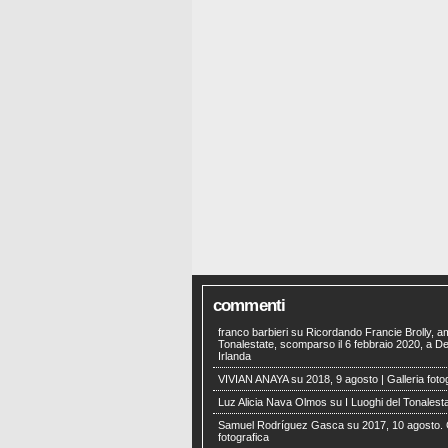
commenti
franco barbieri
su
Ricordando Francie Brolly, a
Tonalestate, scomparso il 6 febbraio 2020, a Der
Irlanda
VIVIAN ANAYA
su
2018, 9 agosto | Galleria foto
Luz Alicia Nava Olmos
su
I Luoghi del Tonalest
Samuel Rodríguez Gasca
su
2017, 10 agosto. 
fotografica