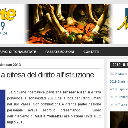
 AMICI DI TONALESTATE
PASSATE EDIZIONI
CONTATTI
alestate 2013
2019 | I
ifesa del diritto all’istruzione
2019 Italiano 
2019 English 
O
2019 Español 
La giovane ricercatrice pakistana
Tehseer Nisar
si è fatta
2019 Français
portavoce, al Tonalestate 2013, della lotta per i diritti umani
nel suo Paese. Con commozione e grande partecipazione
2019 日本の | 
personale aveva esordito presentando il video
dell’intervento di
Malala Yousafzai
alle Nazioni Unite il 12
luglio 2013.