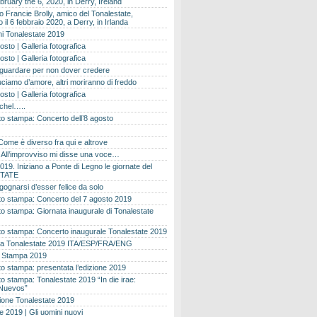
bruary the 6, 2020, in Derry, Ireland
 Francie Brolly, amico del Tonalestate,
il 6 febbraio 2020, a Derry, in Irlanda
i Tonalestate 2019
osto | Galleria fotografica
osto | Galleria fotografica
 guardare per non dover credere
ciamo d’amore, altri moriranno di freddo
osto | Galleria fotografica
ichel…..
o stampa: Concerto dell’8 agosto
Come è diverso fra qui e altrove
e. All’improvviso mi disse una voce…
019. Iniziano a Ponte di Legno le giornate del
TATE
gognarsi d’esser felice da solo
o stampa: Concerto del 7 agosto 2019
 stampa: Giornata inaugurale di Tonalestate
o stampa: Concerto inaugurale Tonalestate 2019
 Tonalestate 2019 ITA/ESP/FRA/ENG
 Stampa 2019
 stampa: presentata l’edizione 2019
 stampa: Tonalestate 2019 “In die irae:
Nuevos”
ione Tonalestate 2019
e 2019 | Gli uomini nuovi