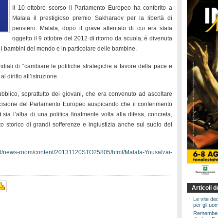
Il 10 ottobre scorso il Parlamento Europeo ha conferito a
Malala il prestigioso premio Sakharaov per la libertà di
pensiero. Malala, dopo il grave attentato di cui era stata
oggetto il 9 ottobre del 2012 di ritorno da scuola, è divenuta
tti i bambini del mondo e in particolare delle bambine.
iali di “cambiare le politiche strategiche a favore della pace e
 diritto all’istruzione.
bblico, soprattutto dei giovani, che era convenuto ad ascoltare
decisione del Parlamento Europeo auspicando che il conferimento
ai
sia l’alba di una politica finalmente volta alla difesa, concreta,
 storico di grandi sofferenze e ingiustizia anche sul suolo del
/it/news-room/content/20131120STO25805/html/Malala-Yousafzai-
Articoli 
Le vite de
per gli uom
Rememberin