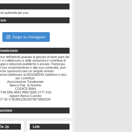
r
not authenticate you.
gram
Segui su Instagram
Tonalestate
ve dell'attività gratuita di giovani di tante parti del
vi collaborano e dalle donazioni e contributi di
ruppi e istituzioni pubbliche e private. Partecipa
l suo sostentamento e alla sua continuità, puoi
nche sponsorizzare un singolo evento
zioni telefonare al 0522580042 (telefono e fax)
per contributi:
Associazione Tonalestate
Banca Pop. di Sondrio
CODICE IBAN
IT48 I056 9654 9900 0000 2777 X16
oppure Banca Carisbo
IT 92 V 0638512810074873800109
anslate
De Jp
Link