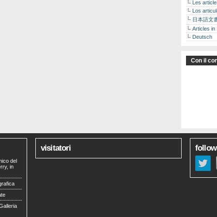
Les articl
Los articu
日本語文
Articles in
Deutsch
Con il con
visitatori
follow
mico del
ry, in
grafica
ate
Galleria