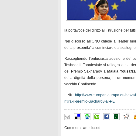
la portavoce del diritto all’istruzione per tu
Nel discorso all’ONU chiese ai leader mond
della prosperità” a cominciare dal sostegno al
Raccogliendo l’entusiasta adesione del pu
Tesheer, il Tonalestate si rallegra della 
del Premio Sakharaov a
Malala Yousafz
della dignità della persona, in un momento
vecchio Continente.
LINK:
http://www.europarl.europa.eu/news
ritira-il-premio-Sacharov-al-PE
Comments are closed.