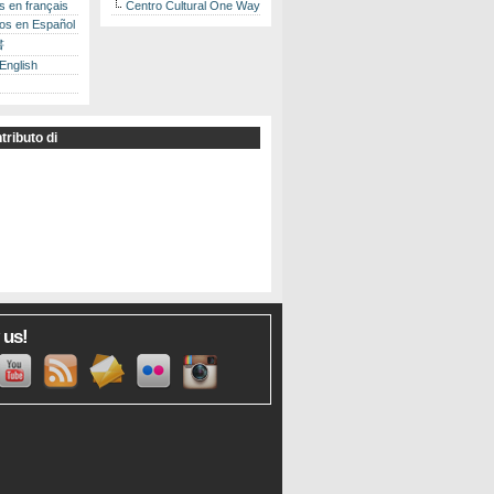
es en français
Centro Cultural One Way
los en Español
書
 English
tributo di
 us!