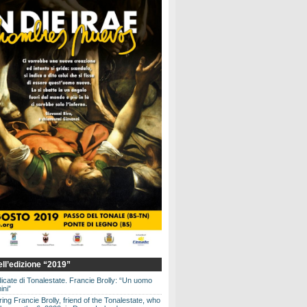
dell’edizione “2019”
dicate di Tonalestate. Francie Brolly: “Un uomo
ini”
g Francie Brolly, friend of the Tonalestate, who