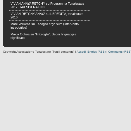
VIVIAN ANAYA RETCHY
su
Programma Tonalestate
2017 ITA/ESP/FRA/ENG
VIVIAN RETCHY ANAYA
su
L’EREDITÀ, tonalestate
2016
Marc Wilikens
su
Escogito ergo sum (Intervento
introduttivo)
Maida Ochoa
su
“Imbroglio”. Segni, linguaggi e
significato.
Copyright Associazione Tonalestate (Tutti i contenuti) |
Accedi
|
Entries (RSS)
|
Comments (RSS