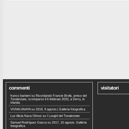
commenti
visitatori
franco barbieri
su
Ricordando Francie Brolly, amico del
Tonalestate, scomparso il 6 febbraio 2020, a Derry, in
Irlanda
VIVIAN ANAYA
su
2018, 9 agosto | Galleria fotografica
Luz Alicia Nava Olmos
su
I Luoghi del Tonalestate
Samuel Rodríguez Gasca
su
2017, 10 agosto. Galleria
fotografica