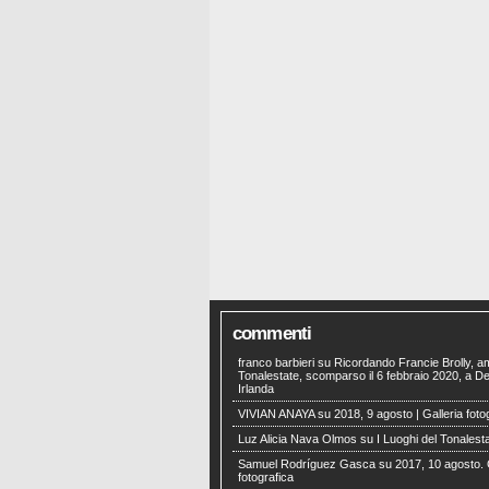
commenti
franco barbieri
su
Ricordando Francie Brolly, a
Tonalestate, scomparso il 6 febbraio 2020, a Der
Irlanda
VIVIAN ANAYA
su
2018, 9 agosto | Galleria foto
Luz Alicia Nava Olmos
su
I Luoghi del Tonalest
Samuel Rodríguez Gasca
su
2017, 10 agosto. 
fotografica