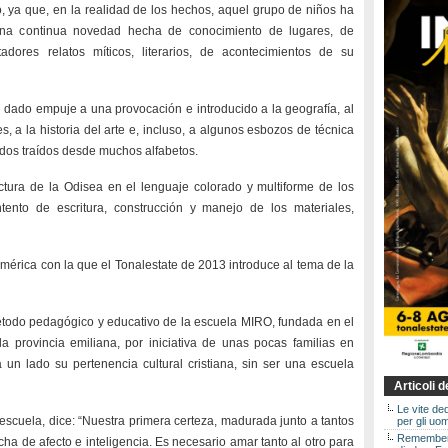
, ya que, en la realidad de los hechos, aquel grupo de niños ha
a continua novedad hecha de conocimiento de lugares, de
adores relatos míticos, literarios, de acontecimientos de su
 dado empuje a una provocación e introducido a la geografía, al
s, a la historia del arte e, incluso, a algunos esbozos de técnica
idos traídos desde muchos alfabetos.
tura de la Odisea en el lenguaje colorado y multiforme de los
tento de escritura, construcción y manejo de los materiales,
mérica con la que el Tonalestate de 2013 introduce al tema de la
todo pedagógico y educativo de la escuela MIRO, fundada en el
provincia emiliana, por iniciativa de unas pocas familias en
n lado su pertenencia cultural cristiana, sin ser una escuela
Articoli 
Le vite de
 escuela, dice: “Nuestra primera certeza, madurada junto a tantos
per gli uom
Rememberin
cha de afecto e inteligencia. Es necesario amar tanto al otro para