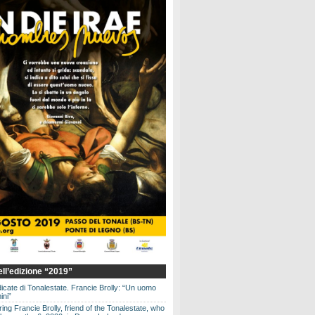
dell’edizione “2019”
dicate di Tonalestate. Francie Brolly: “Un uomo
ini”
g Francie Brolly, friend of the Tonalestate, who