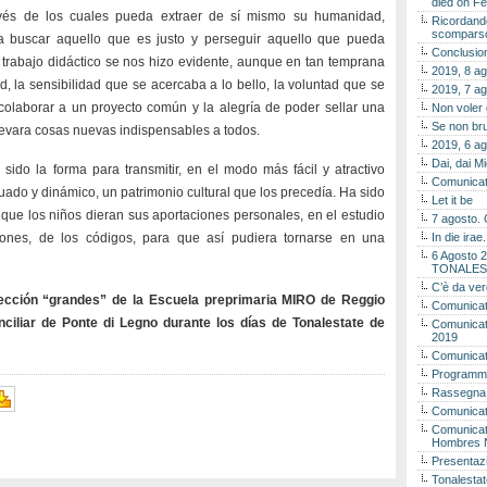
died on Fe
vés de los cuales pueda extraer de sí mismo su humanidad,
Ricordando
scomparso 
a buscar aquello que es justo y perseguir aquello que pueda
Conclusion
trabajo didáctico se nos hizo evidente, aunque en tan temprana
2019, 8 ag
d, la sensibilidad que se acercaba a lo bello, la voluntad que se
2019, 7 ag
colaborar a un proyecto común y la alegría de poder sellar una
Non voler
Se non bru
levara cosas nuevas indispensables a todos.
2019, 6 ag
Dai, dai M
sido la forma para transmitir, en el modo más fácil y atractivo
Comunicat
ado y dinámico, un patrimonio cultural que los precedía. Ha sido
Let it be
que los niños dieran sus aportaciones personales, en el estudio
7 agosto. 
iones, de los códigos, para que así pudiera tornarse en una
In die ira
6 Agosto 2
TONALES
C’è da ver
ección “grandes” de la Escuela preprimaria MIRO de Reggio
Comunicat
ciliar de Ponte di Legno durante los días de Tonalestate de
Comunicato
2019
Comunicat
Programma
Rassegna
Comunicato
Comunicato
Hombres 
Presentaz
Tonalestat