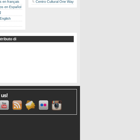
es en français
Centro Cultural One Way
los en Español
書
 English
tributo di
 us!