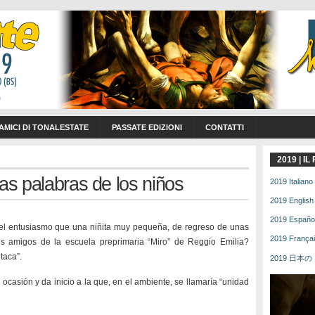
 AMICI DI TONALESTATE
PASSATE EDIZIONI
CONTATTI
2019 | I
las palabras de los niños
2019 Italiano 
2019 English 
2019 Español 
el entusiasmo que una niñita muy pequeña, de regreso de unas
2019 Français
us amigos de la escuela preprimaria “Miro” de Reggio Emilia?
taca”.
2019 日本の | 
asión y da inicio a la que, en el ambiente, se llamaría “unidad