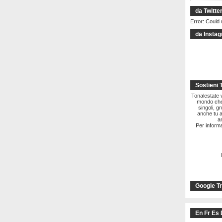
da Twitte
Error: Could 
da Insta
Sostieni 
Tonalestate vi
mondo che 
singoli, g
anche tu a
a
Per informa
Google Tr
En Fr Es 