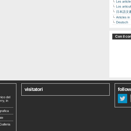
Les articl
Los articu
日本語文
Articles in
Deutsch
Con il con
visitatori
follow
mico del
ry, in
grafica
ate
Galleria