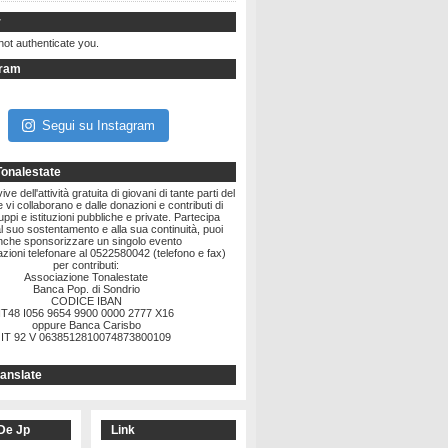
r
not authenticate you.
gram
Segui su Instagram
Tonalestate
ve dell'attività gratuita di giovani di tante parti del
vi collaborano e dalle donazioni e contributi di
ruppi e istituzioni pubbliche e private. Partecipa
l suo sostentamento e alla sua continuità, puoi
nche sponsorizzare un singolo evento
zioni telefonare al 0522580042 (telefono e fax)
per contributi:
Associazione Tonalestate
Banca Pop. di Sondrio
CODICE IBAN
IT48 I056 9654 9900 0000 2777 X16
oppure Banca Carisbo
IT 92 V 0638512810074873800109
anslate
De Jp
Link