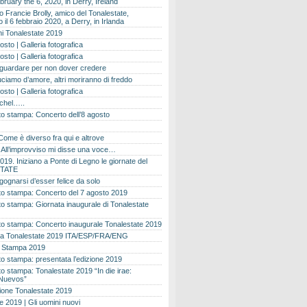
bruary the 6, 2020, in Derry, Ireland
 Francie Brolly, amico del Tonalestate,
il 6 febbraio 2020, a Derry, in Irlanda
i Tonalestate 2019
osto | Galleria fotografica
osto | Galleria fotografica
 guardare per non dover credere
ciamo d’amore, altri moriranno di freddo
osto | Galleria fotografica
ichel…..
o stampa: Concerto dell’8 agosto
Come è diverso fra qui e altrove
e. All’improvviso mi disse una voce…
019. Iniziano a Ponte di Legno le giornate del
TATE
gognarsi d’esser felice da solo
o stampa: Concerto del 7 agosto 2019
 stampa: Giornata inaugurale di Tonalestate
o stampa: Concerto inaugurale Tonalestate 2019
 Tonalestate 2019 ITA/ESP/FRA/ENG
 Stampa 2019
 stampa: presentata l’edizione 2019
 stampa: Tonalestate 2019 “In die irae:
Nuevos”
ione Tonalestate 2019
e 2019 | Gli uomini nuovi