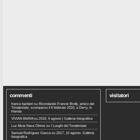
commenti
visitatori
franco barbieri
su
Ricordando Francie Brolly, amico del
Tonalestate, scomparso il 6 febbraio 2020, a Derry, in
Irlanda
VIVIAN ANAYA
su
2018, 9 agosto | Galleria fotografica
Luz Alicia Nava Olmos
su
I Luoghi del Tonalestate
Samuel Rodríguez Gasca
su
2017, 10 agosto. Galleria
fotografica