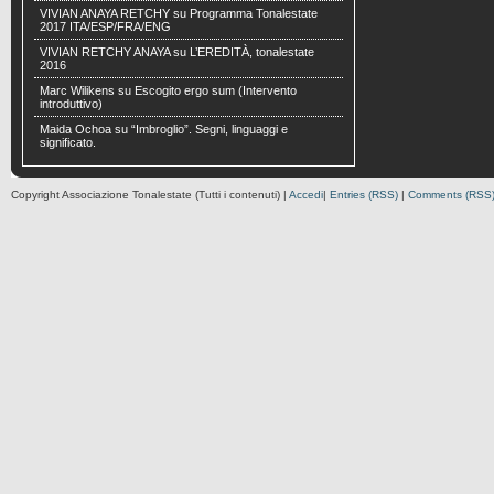
VIVIAN ANAYA RETCHY
su
Programma Tonalestate
2017 ITA/ESP/FRA/ENG
VIVIAN RETCHY ANAYA
su
L’EREDITÀ, tonalestate
2016
Marc Wilikens
su
Escogito ergo sum (Intervento
introduttivo)
Maida Ochoa
su
“Imbroglio”. Segni, linguaggi e
significato.
Copyright Associazione Tonalestate (Tutti i contenuti) |
Accedi
|
Entries (RSS)
|
Comments (RSS