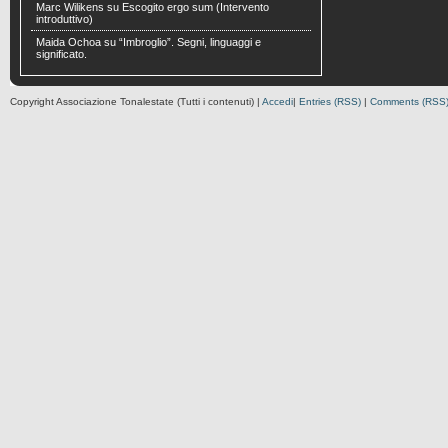
Marc Wilikens
su
Escogito ergo sum (Intervento
introduttivo)
Maida Ochoa
su
“Imbroglio”. Segni, linguaggi e
significato.
Copyright Associazione Tonalestate (Tutti i contenuti) |
Accedi
|
Entries (RSS)
|
Comments (RSS