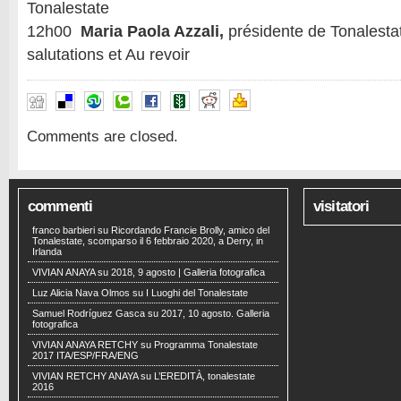
Tonalestate
12h00
Maria Paola
Azzali,
présidente de Tonalesta
salutations et Au revoir
Comments are closed.
commenti
visitatori
franco barbieri
su
Ricordando Francie Brolly, amico del
Tonalestate, scomparso il 6 febbraio 2020, a Derry, in
Irlanda
VIVIAN ANAYA
su
2018, 9 agosto | Galleria fotografica
Luz Alicia Nava Olmos
su
I Luoghi del Tonalestate
Samuel Rodríguez Gasca
su
2017, 10 agosto. Galleria
fotografica
VIVIAN ANAYA RETCHY
su
Programma Tonalestate
2017 ITA/ESP/FRA/ENG
VIVIAN RETCHY ANAYA
su
L’EREDITÀ, tonalestate
2016