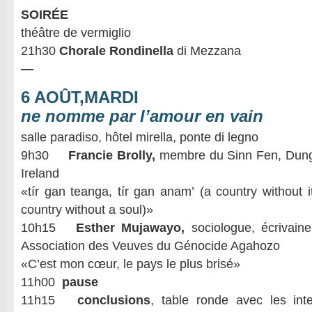
SOIRÉE
théâtre de vermiglio
21h30
Chorale Rondinella
di Mezzana
—
6 AOÛT,MARDI
ne nomme par l’amour en vain
salle paradiso, hôtel mirella, ponte di legno
9h30
Francie Brolly,
membre du Sinn Fen, Dungi
Ireland
«tír gan teanga, tír gan anam’ (a country without 
country without a soul)»
10h15
Esther Mujawayo,
sociologue, écrivaine
Association des Veuves du Génocide Agahozo
«C’est mon cœur, le pays le plus brisé»
11h00
pause
11h15
conclusions
, table ronde avec les int