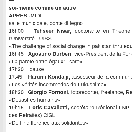
—
soi-même comme un autre
APRÈS -MIDI
salle municipale, ponte di legno
16h00
Tehseer Nisar,
doctorante en Théorie
l’Université LUISS
«The challenge of social change in pakistan thru e
16h45
Agostino Burberi,
vice-Président de la Fon
«La parole entre égaux: I care»
17h30 pause
17.45
Harumi Kondaiji,
assesseur de la commune
«Les vérités incommodes de Fukushima»
18h30
Giorgio Fornoni,
fotoreporter, freelance, Re
«Désastres humains»
1
9h15
Loris Cavalletti,
secrétaire Régional FNP 
des Retraités) CISL
«De l’indifférence aux solidarités»
—