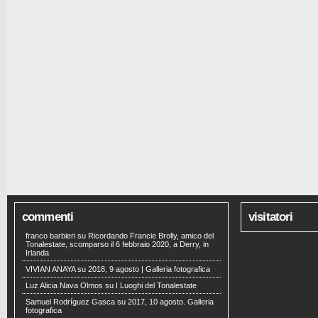
commenti
visitatori
franco barbieri
su
Ricordando Francie Brolly, amico del
Tonalestate, scomparso il 6 febbraio 2020, a Derry, in
Irlanda
VIVIAN ANAYA
su
2018, 9 agosto | Galleria fotografica
Luz Alicia Nava Olmos
su
I Luoghi del Tonalestate
Samuel Rodríguez Gasca
su
2017, 10 agosto. Galleria
fotografica