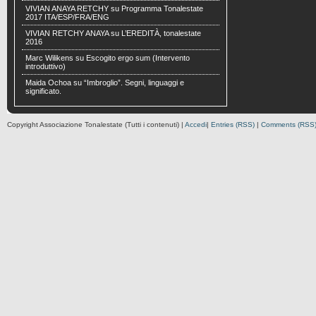
VIVIAN ANAYA RETCHY
su
Programma Tonalestate
2017 ITA/ESP/FRA/ENG
VIVIAN RETCHY ANAYA
su
L’EREDITÀ, tonalestate
2016
Marc Wilikens
su
Escogito ergo sum (Intervento
introduttivo)
Maida Ochoa
su
“Imbroglio”. Segni, linguaggi e
significato.
Copyright Associazione Tonalestate (Tutti i contenuti) |
Accedi
|
Entries (RSS)
|
Comments (RSS