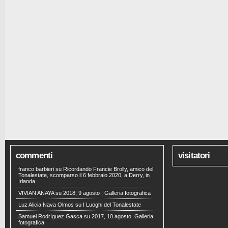
commenti
visitatori
franco barbieri
su
Ricordando Francie Brolly, amico del
Tonalestate, scomparso il 6 febbraio 2020, a Derry, in
Irlanda
VIVIAN ANAYA
su
2018, 9 agosto | Galleria fotografica
Luz Alicia Nava Olmos
su
I Luoghi del Tonalestate
Samuel Rodríguez Gasca
su
2017, 10 agosto. Galleria
fotografica