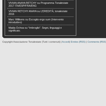
VIVIAN ANAYA RETCHY
su
Programma Tonalestate
2017 ITA/ESP/FRA/ENG
VIVIAN RETCHY ANAYA
su
L’EREDITÀ, tonalestate
2016
Marc Wilikens
su
Escogito ergo sum (Intervento
introduttivo)
Maida Ochoa
su
“Imbroglio”. Segni, linguaggi e
significato.
Copyright Associazione Tonalestate (Tutti i contenuti) |
Accedi
|
Entries (RSS)
|
Comments (RSS