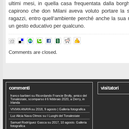
ultimi mesi, in quella casa frequentata dalla borgh
capirono che don Milani aveva voluto portare la su
ragazzi, entro quell’ambiente perché anche la sua
un gesto educativo per qualcuno.
Comments are closed.
commenti
visitatori
franco barbieri
su
Ricordando Francie Brolly, amico del
Tonalestate, scomparso il 6 febbraio 2020, a Derry, in
Irlanda
VIVIAN ANAYA
su
2018, 9 agosto | Galleria fotografica
Luz Alicia Nava Olmos
su
I Luoghi del Tonalestate
Samuel Rodríguez Gasca
su
2017, 10 agosto. Galleria
fotografica