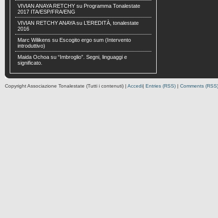
VIVIAN ANAYA RETCHY
su
Programma Tonalestate
2017 ITA/ESP/FRA/ENG
VIVIAN RETCHY ANAYA
su
L’EREDITÀ, tonalestate
2016
Marc Wilikens
su
Escogito ergo sum (Intervento
introduttivo)
Maida Ochoa
su
“Imbroglio”. Segni, linguaggi e
significato.
Copyright Associazione Tonalestate (Tutti i contenuti) |
Accedi
|
Entries (RSS)
|
Comments (RSS