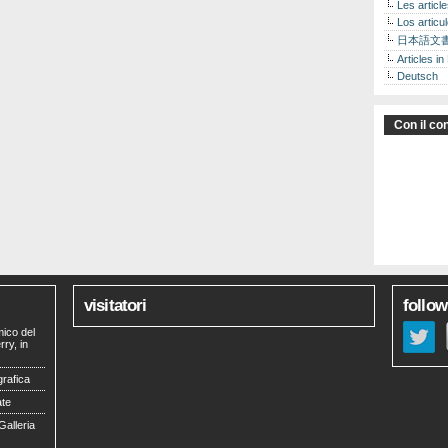
Les articl
Los articu
日本語文
Articles in
Deutsch
Con il con
visitatori
follow
mico del
ry, in
grafica
ate
Galleria