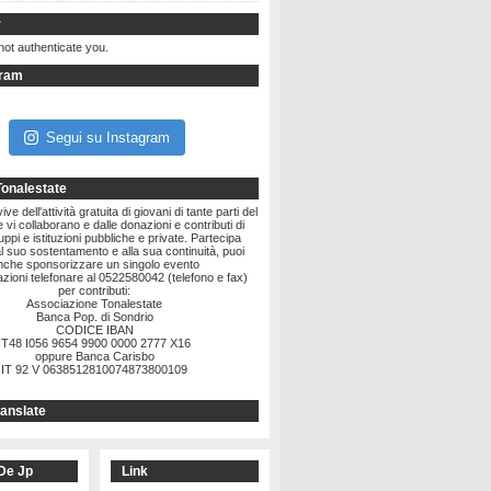
r
not authenticate you.
gram
Segui su Instagram
Tonalestate
ve dell'attività gratuita di giovani di tante parti del
vi collaborano e dalle donazioni e contributi di
ruppi e istituzioni pubbliche e private. Partecipa
l suo sostentamento e alla sua continuità, puoi
nche sponsorizzare un singolo evento
zioni telefonare al 0522580042 (telefono e fax)
per contributi:
Associazione Tonalestate
Banca Pop. di Sondrio
CODICE IBAN
IT48 I056 9654 9900 0000 2777 X16
oppure Banca Carisbo
IT 92 V 0638512810074873800109
anslate
De Jp
Link