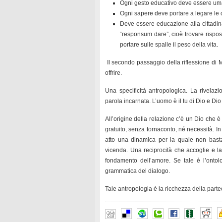
Ogni gesto educativo deve essere um
Ogni sapere deve portare a legare le 
Deve essere educazione alla cittadina
“responsum dare”, cioè trovare rispo
portare sulle spalle il peso della vita.
Il secondo passaggio della riflessione di Mo
offrire.
Una specificità antropologica. La rivelazi
parola incarnata. L’uomo è il tu di Dio e Dio
All’origine della relazione c’è un Dio che è
gratuito, senza tornaconto, né necessità. In t
atto una dinamica per la quale non bas
vicenda. Una reciprocità che accoglie e las
fondamento dell’amore. Se tale è l’ontol
grammatica del dialogo.
Tale antropologia è la ricchezza della part