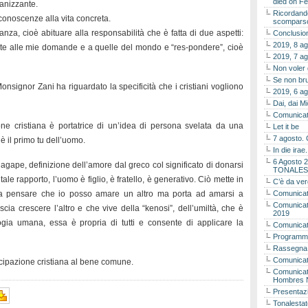
died on Fe
anizzante.
Ricordando
conoscenze alla vita concreta.
scomparso 
nza, cioè abituare alla responsabilità che è fatta di due aspetti:
Conclusion
2019, 8 ag
ste alle mie domande e a quelle del mondo e “res-pondere”, cioè
2019, 7 ag
Non voler
Se non bru
nsignor Zani ha riguardato la specificità che i cristiani vogliono
2019, 6 ag
Dai, dai M
Comunicat
one cristiana è portatrice di un’idea di persona svelata da una
Let it be
7 agosto. 
 è il primo tu dell’uomo.
In die ira
6 Agosto 2
 agape, definizione dell’amore dal greco col significato di donarsi
TONALES
ale rapporto, l’uomo è figlio, è fratello, è generativo. Ciò mette in
C’è da ver
ta pensare che io posso amare un altro ma porta ad amarsi a
Comunicat
Comunicato
cia crescere l’altro e che vive della “kenosi”, dell’umiltà, che è
2019
ogia umana, essa è propria di tutti e consente di applicare la
Comunicat
Programma
Rassegna
Comunicato
ecipazione cristiana al bene comune.
Comunicato
Hombres 
Presentaz
Tonalestat