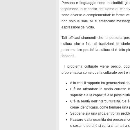
Persona e linguaggio sono inscindibili gia
esprimono la capacità dell’uomo di condiv
sono diverse e complementari: le forme verb
non solo le sole. Vi si affiancano messaggi p
espressioni del volto.
Tali efficaci strumenti che la persona p
cultura che è fatta di tradizioni, di sto
problematico perché la cultura si è fatta pi
fondanti.
Il problema culturale viene perciò, ogg
problematica come quella culturale per tre m
è in crisi il rapporto tra generazioni ch
C’è da affrontare in modo corretto l
sapienziale la capacità e le possibilità
C’è la realtà dell’interculturalità. S
come identificarsi, come formare una p
Sebbene sia una sfida entro tali prob
Passare dalla quantità dei processi co
e cosa no perché si verrà chiamati a s