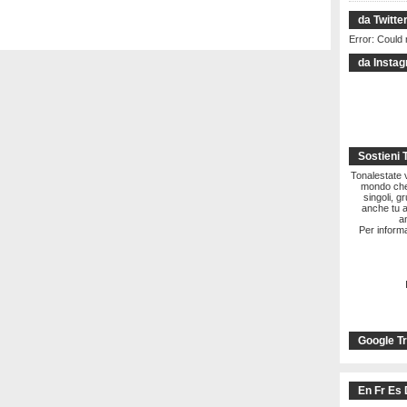
da Twitte
Error: Could 
da Insta
Sostieni 
Tonalestate vi
mondo che 
singoli, g
anche tu a
a
Per informa
Google Tr
En Fr Es 