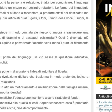
cché la persona è relazione, è fatta per comunicare. I linguaggi
idere un mezzo per costruire relazioni. Le forme del linguaggio
ali ci aiutano a raccontare, a produrre effetti nei destinatari ma
iù articolati quali i gesti, i toni, i timbri della voce, i suoni, le
ossiede in modo connaturale riescono ancora a trasmettere una
rie, di drammi e di passaggi esistenziali? Oggi è diventato più
ù liquida e polverizzata facendo venir meno i punti di riferimento
i, prima dei linguaggi. Da ciò nasce la questione educativa,
otivi:
e pone in discussione l’idea di autorità e di libertà.
a rivoluzione digitale che trasforma in modo profondo, logico e
 relazionali.
e è in atto un meticciamento e un’ibridazione della famiglia umana,
ropria identità?
Articoli 
lematiche, l’educazione mantiene alcune strategie di fondo:
Le vite de
noscitivi alla qualità di essi. Saper riconoscere cosa è prioritario
per gli uom
celte etiche, cioè di comportamento.
Rememberin