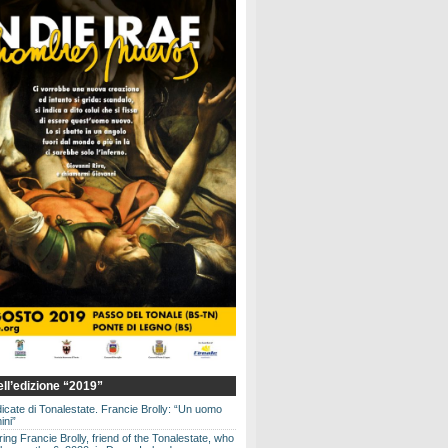
dell’edizione “2019”
dicate di Tonalestate. Francie Brolly: “Un uomo
ini”
g Francie Brolly, friend of the Tonalestate, who