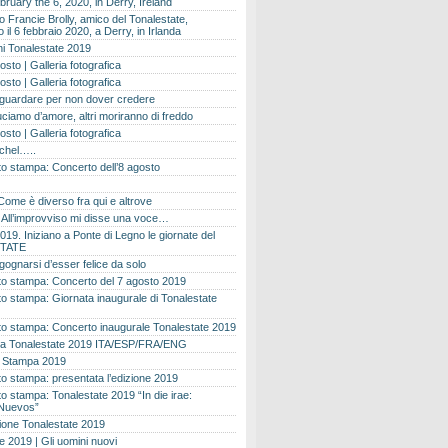
bruary the 6, 2020, in Derry, Ireland
 Francie Brolly, amico del Tonalestate,
il 6 febbraio 2020, a Derry, in Irlanda
i Tonalestate 2019
osto | Galleria fotografica
osto | Galleria fotografica
 guardare per non dover credere
ciamo d’amore, altri moriranno di freddo
osto | Galleria fotografica
ichel…..
o stampa: Concerto dell’8 agosto
Come è diverso fra qui e altrove
e. All’improvviso mi disse una voce…
019. Iniziano a Ponte di Legno le giornate del
TATE
gognarsi d’esser felice da solo
o stampa: Concerto del 7 agosto 2019
 stampa: Giornata inaugurale di Tonalestate
o stampa: Concerto inaugurale Tonalestate 2019
 Tonalestate 2019 ITA/ESP/FRA/ENG
 Stampa 2019
 stampa: presentata l’edizione 2019
 stampa: Tonalestate 2019 “In die irae:
Nuevos”
ione Tonalestate 2019
e 2019 | Gli uomini nuovi