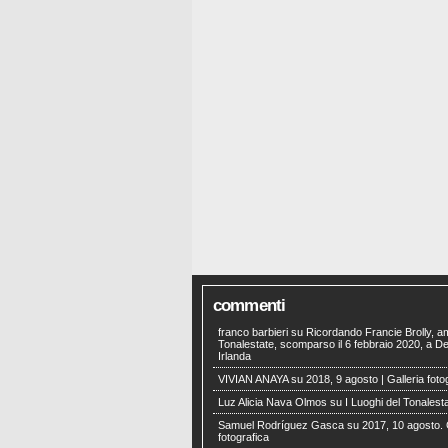
commenti
franco barbieri
su
Ricordando Francie Brolly, a
Tonalestate, scomparso il 6 febbraio 2020, a Der
Irlanda
VIVIAN ANAYA
su
2018, 9 agosto | Galleria foto
Luz Alicia Nava Olmos
su
I Luoghi del Tonalest
Samuel Rodríguez Gasca
su
2017, 10 agosto. 
fotografica