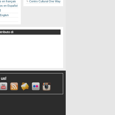
es en français
Centro Cultural One Way
los en Español
書
 English
tributo di
 us!