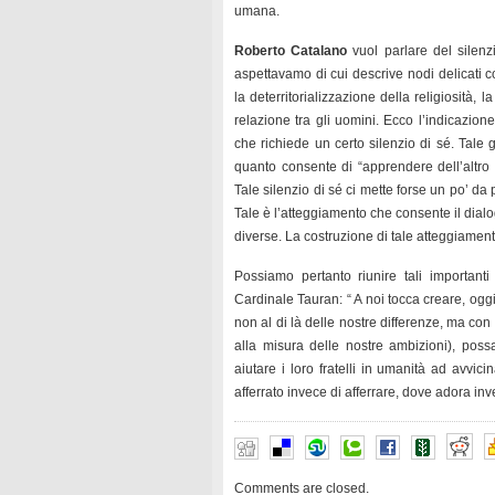
umana.
Roberto Catalano
vuol parlare del sile
aspettavamo di cui descrive nodi delicati co
la deterritorializzazione della religiosità, l
relazione tra gli uomini. Ecco l’indicazione
che richiede un certo silenzio di sé. Tale
quanto consente di “apprendere dell’altro c
Tale silenzio di sé ci mette forse un po’ da p
Tale è l’atteggiamento che consente il dialo
diverse. La costruzione di tale atteggiamen
Possiamo pertanto riunire tali importanti 
Cardinale Tauran: “ A noi tocca creare, oggi
non al di là delle nostre differenze, ma con
alla misura delle nostre ambizioni), possa
aiutare i loro fratelli in umanità ad avvici
afferrato invece di afferrare, dove adora in
Comments are closed.