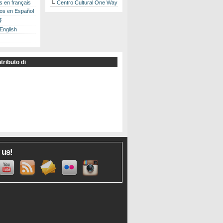
es en français
Centro Cultural One Way
los en Español
書
 English
tributo di
 us!