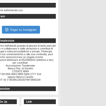
r
not authenticate you.
gram
Segui su Instagram
Tonalestate
ve dell'attività gratuita di giovani di tante parti del
vi collaborano e dalle donazioni e contributi di
ruppi e istituzioni pubbliche e private. Partecipa
l suo sostentamento e alla sua continuità, puoi
nche sponsorizzare un singolo evento
zioni telefonare al 0522580042 (telefono e fax)
per contributi:
Associazione Tonalestate
Banca Pop. di Sondrio
CODICE IBAN
IT48 I056 9654 9900 0000 2777 X16
oppure Banca Carisbo
IT 92 V 0638512810074873800109
anslate
De Jp
Link