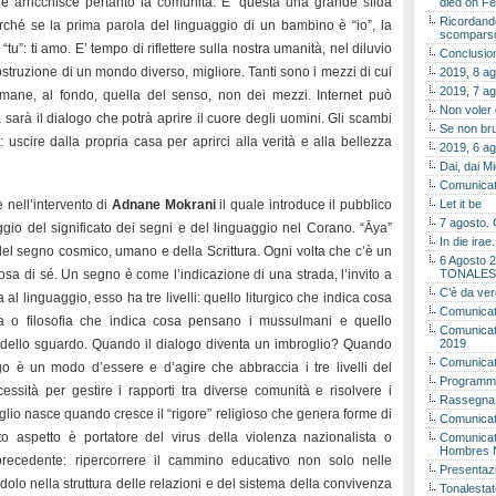
 arricchisce pertanto la comunità. E’ questa una grande sfida
died on Fe
Ricordando
ché se la prima parola del linguaggio di un bambino è “io”, la
scomparso 
tu”: ti amo. E’ tempo di riflettere sulla nostra umanità, nel diluvio
Conclusion
costruzione di un mondo diverso, migliore. Tanti sono i mezzi di cui
2019, 8 ag
2019, 7 ag
ane, al fondo, quella del senso, non dei mezzi. Internet può
Non voler
sarà il dialogo che potrà aprire il cuore degli uomini. Gli scambi
Se non bru
 uscire dalla propria casa per aprirci alla verità e alla bellezza
2019, 6 ag
Dai, dai M
Comunicat
 nell’intervento di
Adnane Mokrani
il quale introduce il pubblico
Let it be
7 agosto. 
io del significato dei segni e del linguaggio nel Corano. “Āya”
In die ira
del segno cosmico, umano e della Scrittura. Ogni volta che c’è un
6 Agosto 2
osa di sé. Un segno è come l’indicazione di una strada, l’invito a
TONALES
C’è da ver
al linguaggio, esso ha tre livelli: quello liturgico che indica cosa
Comunicat
ia o filosofia che indica cosa pensano i mussulmani e quello
Comunicato
io, dello sguardo. Quando il dialogo diventa un imbroglio? Quando
2019
Comunicat
go è un modo d’essere e d’agire che abbraccia i tre livelli del
Programma
sità per gestire i rapporti tra diverse comunità e risolvere i
Rassegna
glio nasce quando cresce il “rigore” religioso che genera forme di
Comunicato
to aspetto è portatore del virus della violenza nazionalista o
Comunicato
Hombres 
precedente: ripercorrere il cammino educativo non solo nelle
Presentaz
ndolo nella struttura delle relazioni e del sistema della convivenza
Tonalestat