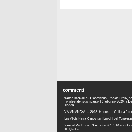
commenti
franco barbieri
su
Ricordando Francie Brolly, a
Tonalestate, scomparso il 6 febbraio 2020, a Der
Irlanda
VIVIAN ANAYA
su
2018, 9 agosto | Galleria foto
Luz Alicia Nava Olmos
su
I Luoghi del Tonalest
Samuel Rodríguez Gasca
su
2017, 10 agosto. 
fotografica