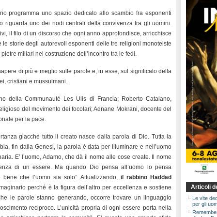
prio programma uno spazio dedicato allo scambio fra esponenti
to riguarda uno dei nodi centrali della convivenza tra gli uomini.
ivi, il filo di un discorso che ogni anno approfondisce, arricchisce
 le storie degli autorevoli esponenti delle tre religioni monoteiste
etre miliari nel costruzione dell’incontro tra le fedi.
apere di più e meglio sulle parole e, in esse, sul significato della
ei, cristiani e mussulmani.
ino della Communauté Les Ulis di Francia; Roberto Catalano,
rreligioso del movimento dei focolari; Adnane Mokrani, docente del
onale per la pace.
tanza giacchè tutto il creato nasce dalla parola di Dio. Tutta la
bia, fin dalla Genesi, la parola è data per illuminare e nell’uomo
inaria. E’ l’uomo, Adamo, che dà il nome alle cose create. Il nome
stenza di un essere. Ma quando Dio pensa all’uomo lo pensa
 bene che l’uomo sia solo”. Attualizzando,
il rabbino Haddad
Articoli 
maginario perché è la figura dell’altro per eccellenza e sostiene
 che le parole stanno generando, occorre trovare un linguaggio
Le vite de
per gli uom
oscimento reciproco. L’unicità propria di ogni essere porta nella
Rememberin