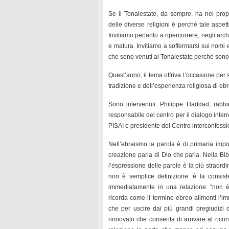
Se il Tonalestate, da sempre, ha nel pro
delle diverse religioni è perché tale aspet
Invitiamo pertanto a ripercorrere, negli arch
e matura. Invitiamo a soffermarsi sui nomi e
che sono venuti al Tonalestate perché sono pi
Quest’anno, il tema offriva l’occasione per s
tradizione e dell’esperienza religiosa di ebr
Sono intervenuti: Philippe Haddad, rabb
responsabile del centro per il dialogo inte
PISAI e presidente del Centro interconfessi
Nell’ebraismo la parola è di primaria impor
creazione parla di Dio che parla. Nella Bib
l’espressione delle parole è la più straord
non è semplice definizione: è la consi
immediatamente in una relazione: “non è
ricorda come il termine ebreo alimenti l’im
che per uscire dai più grandi pregiudizi
rinnovato che consenta di arrivare al ricon