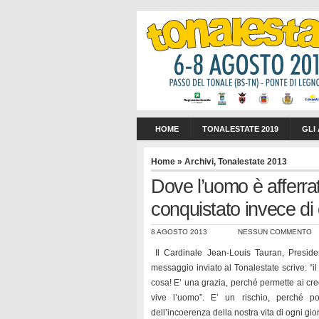
HOME
TONALESTATE 2019
GLI
Home
»
Archivi
,
Tonalestate 2013
Dove l’uomo è afferrat
conquistato invece di 
8 AGOSTO 2013
NESSUN COMMENTO
Il Cardinale Jean-Louis Tauran, President
messaggio inviato al Tonalestate scrive: “il 
cosa! E’ una grazia, perché permette ai cr
vive l’uomo”. E’ un rischio, perché 
dell’incoerenza della nostra vita di ogni gio