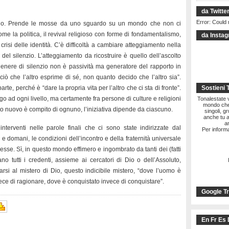
da Twitte
Error: Could 
nzio. Prende le mosse da uno sguardo su un mondo che non ci
me la politica, il revival religioso con forme di fondamentalismo,
da Insta
a crisi delle identità. C’è difficoltà a cambiare atteggiamento nella
 del silenzio. L’atteggiamento da ricostruire è quello dell’ascolto
 genere di silenzio non è passività ma generatore del rapporto in
iò che l’altro esprime di sé, non quanto decido che l’altro sia”.
arte, perché è “dare la propria vita per l’altro che ci sta di fronte”.
Sostieni 
go ad ogni livello, ma certamente fra persone di culture e religioni
Tonalestate vi
mondo che 
to nuovo è compito di ognuno, l’iniziativa dipende da ciascuno.
singoli, g
anche tu a
a
interventi nelle parole finali che ci sono state indirizzate dal
Per informa
 e domani, le condizioni dell’incontro e della fraternità universale
 esse. Sì, in questo mondo effimero e ingombrato da tanti dei (fatti
no tutti i credenti, assieme ai cercatori di Dio o dell’Assoluto,
narsi al mistero di Dio, questo indicibile mistero, “dove l’uomo è
vece di ragionare, dove è conquistato invece di conquistare”.
Google Tr
En Fr Es 