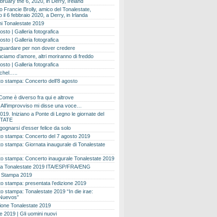
bruary the 6, 2020, in Derry, Ireland
 Francie Brolly, amico del Tonalestate,
il 6 febbraio 2020, a Derry, in Irlanda
i Tonalestate 2019
osto | Galleria fotografica
osto | Galleria fotografica
 guardare per non dover credere
ciamo d’amore, altri moriranno di freddo
osto | Galleria fotografica
ichel…..
o stampa: Concerto dell’8 agosto
Come è diverso fra qui e altrove
e. All’improvviso mi disse una voce…
019. Iniziano a Ponte di Legno le giornate del
TATE
gognarsi d’esser felice da solo
o stampa: Concerto del 7 agosto 2019
 stampa: Giornata inaugurale di Tonalestate
o stampa: Concerto inaugurale Tonalestate 2019
 Tonalestate 2019 ITA/ESP/FRA/ENG
 Stampa 2019
 stampa: presentata l’edizione 2019
 stampa: Tonalestate 2019 “In die irae:
Nuevos”
ione Tonalestate 2019
e 2019 | Gli uomini nuovi