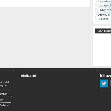
Les articl
Los articu
日本語文
Articles in
Deutsch
Con il con
visitatori
follow
mico del
ry, in
grafica
ate
Galleria