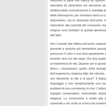
relazione la parte che manca ad ognuno e
educativa da riprendere con decisione per
struttura della comunicazione è orientata al “
delle informazioni, per orientarci verso la 
disponiamo, ma la domanda dell’uomo rim
rispondere alla curiosità del conoscere, ma 
religiosi sono portatori di questa speranza:
dell’altro.
Non si perde tale lettura sull’uomo neppure
presente a qualche più elementare passagg
pronuncia il Libro e così dice ugualmente 
incontro vero con tali segni, Dio dice qualc
un’esperienza di vita. Quando poi si guarda 
fanno i mussulmani; quello della teolog
dell’esperienza religiosa fatto del silenz
uno strumento di vita e di pace? Il dialo
linguaggio e non semplicemente una neces
problemi di una convivenza in crisi. L’imbro
orgoglio conservatore, esclusivista. Ques
religiosa. La conclusione è simile alla 
università e nei centri di ricerca ma insere