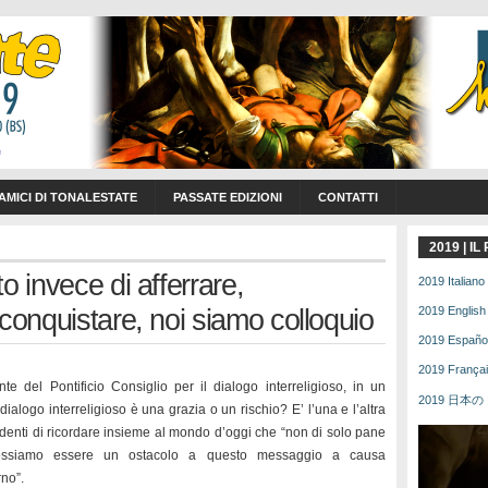
 AMICI DI TONALESTATE
PASSATE EDIZIONI
CONTATTI
2019 | I
o invece di afferrare,
2019 Italiano 
conquistare, noi siamo colloquio
2019 English 
2019 Español 
2019 Français
e del Pontificio Consiglio per il dialogo interreligioso, in un
2019 日本の | 
dialogo interreligioso è una grazia o un rischio? E’ l’una e l’altra
edenti di ricordare insieme al mondo d’oggi che “non di solo pane
possiamo essere un ostacolo a questo messaggio a causa
rno”.