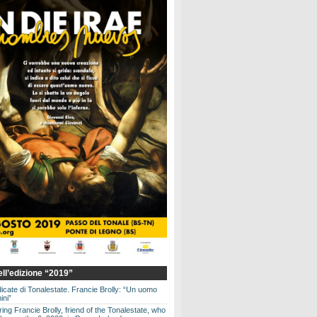
dell’edizione “2019”
dicate di Tonalestate. Francie Brolly: “Un uomo
ini”
g Francie Brolly, friend of the Tonalestate, who