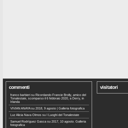
commenti
visitatori
franco barbieri
su
Ricordando Francie Brolly, amico del
Tonalestate, scomparso il 6 febbraio 2020, a Derry, in
Irlanda
VIVIAN ANAYA
su
2018, 9 agosto | Galleria fotografica
Luz Alicia Nava Olmos
su
I Luoghi del Tonalestate
Samuel Rodríguez Gasca
su
2017, 10 agosto. Galleria
fotografica