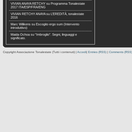
VIVIAN ANAYA RETCHY
su
Programma Tonalestate
2017 ITA/ESP/FRA/ENG
VIVIAN RETCHY ANAYA
su
L’EREDITÀ, tonalestate
2016
Marc Wilikens
su
Escogito ergo sum (Intervento
introduttivo)
Maida Ochoa
su
“Imbroglio”. Segni, linguaggi e
significato.
Copyright Associazione Tonalestate (Tutti i contenuti) |
Accedi
|
Entries (RSS)
|
Comments (RSS