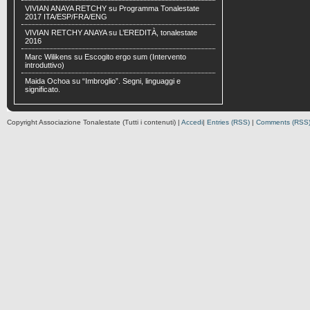
VIVIAN ANAYA RETCHY
su
Programma Tonalestate
2017 ITA/ESP/FRA/ENG
VIVIAN RETCHY ANAYA
su
L’EREDITÀ, tonalestate
2016
Marc Wilikens
su
Escogito ergo sum (Intervento
introduttivo)
Maida Ochoa
su
“Imbroglio”. Segni, linguaggi e
significato.
Copyright Associazione Tonalestate (Tutti i contenuti) |
Accedi
|
Entries (RSS)
|
Comments (RSS