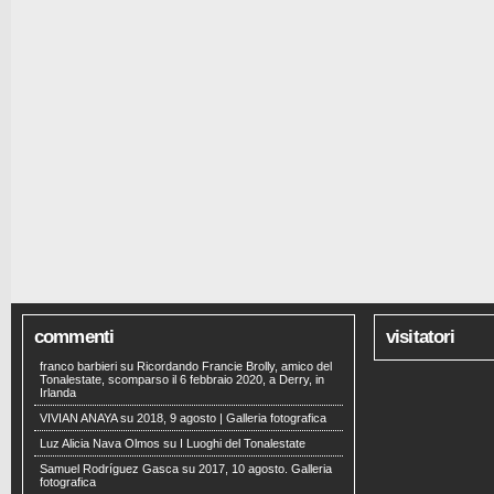
commenti
visitatori
franco barbieri
su
Ricordando Francie Brolly, amico del
Tonalestate, scomparso il 6 febbraio 2020, a Derry, in
Irlanda
VIVIAN ANAYA
su
2018, 9 agosto | Galleria fotografica
Luz Alicia Nava Olmos
su
I Luoghi del Tonalestate
Samuel Rodríguez Gasca
su
2017, 10 agosto. Galleria
fotografica