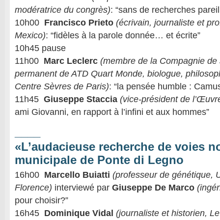
modératrice du congrès)
: “sans de recherches pareil
10h00
Francisco Prieto
(écrivain, journaliste et pr
Mexico)
: “fidèles à la parole donnée… et écrite”
10h45 pause
11h00
Marc Leclerc
(membre de la Compagnie de J
permanent de ATD Quart Monde, biologue, philosop
Centre Sèvres de Paris)
: “la pensée humble : Camus
11h45
Giuseppe Staccia
(vice-président de l’Œuvr
ami Giovanni, en rapport à l’infini et aux hommes”
____
«L’audacieuse recherche de voies no
municipale de Ponte di Legno
16h00
Marcello Buiatti
(professeur de génétique, U
Florence)
interviewé par
Giuseppe De Marco
(ingén
pour choisir?”
16h45
Dominique Vidal
(journaliste et historien, 