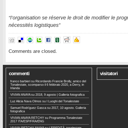
“l’organisation se réserve le droit de modifier
le pro
nécessités logistiques”
Comments are closed.
commenti
visitatori
franco barbieri
su
Ricordando Francie Brolly, amico del
Tonalestate, scomparso il 6 febbraio 2020, a Derry, in
Irlanda
VIVIAN ANAYA
su
2018, 9 agosto | Galleria fotografica
Luz Alicia Nava Olmos
su
I Luoghi del Tonalestate
Samuel Rodríguez Gasca
su
2017, 10 agosto. Galleria
fotografica
VIVIAN ANAYA RETCHY
su
Programma Tonalestate
2017 ITA/ESP/FRA/ENG
VIVIAN RETCHY ANAYA
su
L’EREDITÀ, tonalestate