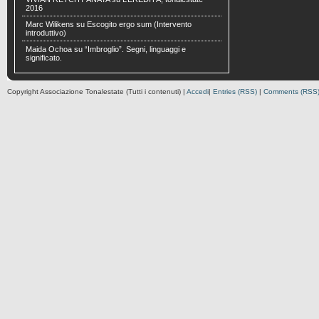
2016
Marc Wilikens
su
Escogito ergo sum (Intervento
introduttivo)
Maida Ochoa
su
“Imbroglio”. Segni, linguaggi e
significato.
Copyright Associazione Tonalestate (Tutti i contenuti) |
Accedi
|
Entries (RSS)
|
Comments (RSS