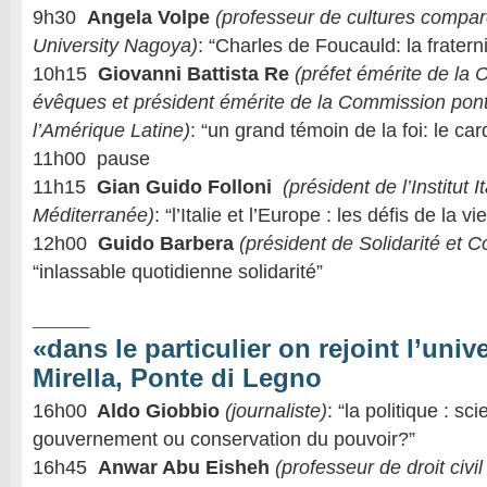
9h30
Angela Volpe
(professeur de cultures compa
University Nagoya)
: “Charles de Foucauld: la fraterni
10h15
Giovanni Battista Re
(préfet émérite de la
évêques et président émérite de la Commission ponti
l’Amérique Latine)
: “un grand témoin de la foi: le ca
11h00 pause
11h15
Gian Guido Folloni
(président de l’Institut It
Méditerranée)
: “l’Italie et l’Europe : les défis de la
12h00
Guido Barbera
(président de Solidarité et 
“inlassable quotidienne solidarité”
____
«dans le particulier on rejoint l’univ
Mirella, Ponte di Legno
16h00
Aldo Giobbio
(journaliste)
: “la politique : s
gouvernement ou conservation du pouvoir?”
16h45
Anwar Abu Eisheh
(professeur de droit civil