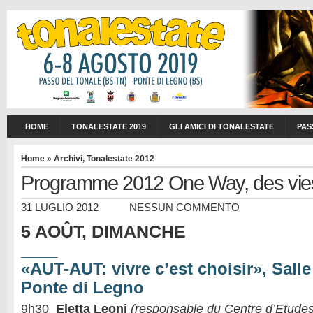
HOME
TONALESTATE 2019
GLI AMICI DI TONALESTATE
PAS
Home
»
Archivi
,
Tonalestate 2012
Programme 2012 One Way, des vie
31 LUGLIO 2012
NESSUN COMMENTO
5 AOÛT, DIMANCHE
____
«AUT-AUT: vivre c’est choisir», Sall
Ponte di Legno
9h30
Eletta Leoni
(responsable du Centre d’Etudes