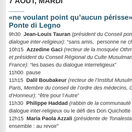
7 AOÛT, MARDI
____
«ne voulant point qu’aucun périsse»,
Ponte di Legno
9h30
Jean-Louis Tauran
(président du Conseil pont
dialogue inter-religieux)
: “sans amis, personne ne cho
10h15
Azzedine Gaci
(recteur de la mosquée Oth
et président du Conseil Régional du Culte Musulma
France)
: “les bases du dialogue interreligieux”
11h00 pause
11h15
Dalil Boubakeur
(recteur de l’Institut Mus
Paris, Membre du conseil de l’ordre des médecins, Of
d’Honneur)
: “être pour l’Autre”
11h30
Philippe Haddad
(rabbin de la communauté 
dialogue inter-religieux ou le défi des Don Quichott
12h15
Maria Paola Azzali
(présidente de Tonalesta
ensemble : au revoir”