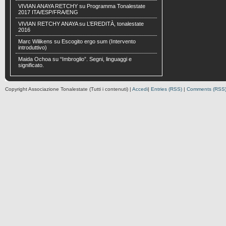
VIVIAN ANAYA RETCHY
su
Programma Tonalestate
2017 ITA/ESP/FRA/ENG
VIVIAN RETCHY ANAYA
su
L’EREDITÀ, tonalestate
2016
Marc Wilikens
su
Escogito ergo sum (Intervento
introduttivo)
Maida Ochoa
su
“Imbroglio”. Segni, linguaggi e
significato.
Copyright Associazione Tonalestate (Tutti i contenuti) |
Accedi
|
Entries (RSS)
|
Comments (RSS