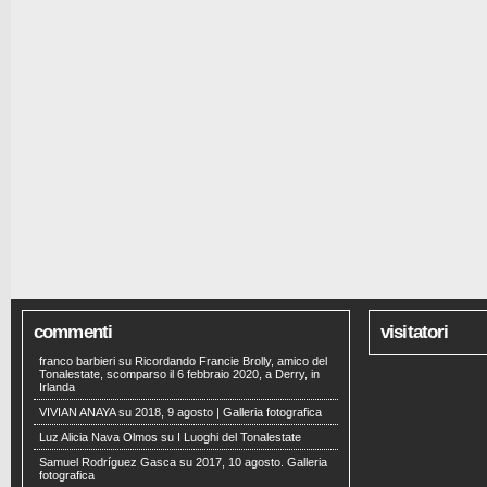
commenti
visitatori
franco barbieri
su
Ricordando Francie Brolly, amico del
Tonalestate, scomparso il 6 febbraio 2020, a Derry, in
Irlanda
VIVIAN ANAYA
su
2018, 9 agosto | Galleria fotografica
Luz Alicia Nava Olmos
su
I Luoghi del Tonalestate
Samuel Rodríguez Gasca
su
2017, 10 agosto. Galleria
fotografica