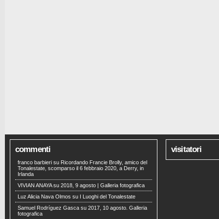
commenti
visitatori
franco barbieri
su
Ricordando Francie Brolly, amico del
Tonalestate, scomparso il 6 febbraio 2020, a Derry, in
Irlanda
VIVIAN ANAYA
su
2018, 9 agosto | Galleria fotografica
Luz Alicia Nava Olmos
su
I Luoghi del Tonalestate
Samuel Rodríguez Gasca
su
2017, 10 agosto. Galleria
fotografica