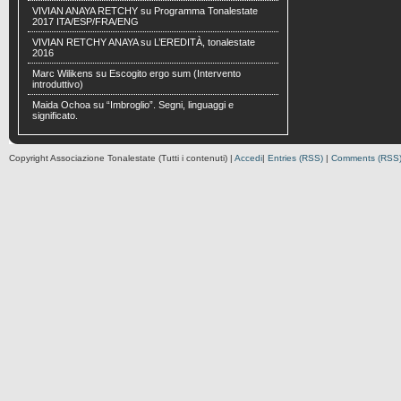
VIVIAN ANAYA RETCHY
su
Programma Tonalestate
2017 ITA/ESP/FRA/ENG
VIVIAN RETCHY ANAYA
su
L’EREDITÀ, tonalestate
2016
Marc Wilikens
su
Escogito ergo sum (Intervento
introduttivo)
Maida Ochoa
su
“Imbroglio”. Segni, linguaggi e
significato.
Copyright Associazione Tonalestate (Tutti i contenuti) |
Accedi
|
Entries (RSS)
|
Comments (RSS