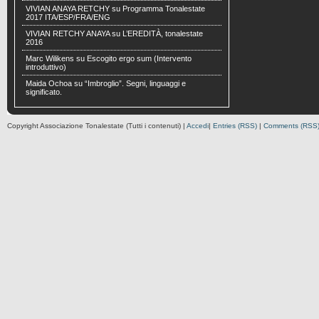
VIVIAN ANAYA RETCHY
su
Programma Tonalestate
2017 ITA/ESP/FRA/ENG
VIVIAN RETCHY ANAYA
su
L’EREDITÀ, tonalestate
2016
Marc Wilikens
su
Escogito ergo sum (Intervento
introduttivo)
Maida Ochoa
su
“Imbroglio”. Segni, linguaggi e
significato.
Copyright Associazione Tonalestate (Tutti i contenuti) |
Accedi
|
Entries (RSS)
|
Comments (RSS