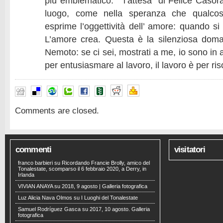
più emblematico: “ l’attesa” di Felice Casora
luogo, come nella speranza che qualco
esprime l’oggettività dell’ amore: quando si
L’amore crea. Questa è la silenziosa dom
Nemoto: se ci sei, mostrati a me, io sono in 
per entusiasmare al lavoro, il lavoro è per ris
Comments are closed.
commenti
visitatori
franco barbieri
su
Ricordando Francie Brolly, amico del
Tonalestate, scomparso il 6 febbraio 2020, a Derry, in
Irlanda
VIVIAN ANAYA
su
2018, 9 agosto | Galleria fotografica
Luz Alicia Nava Olmos
su
I Luoghi del Tonalestate
Samuel Rodríguez Gasca
su
2017, 10 agosto. Galleria
fotografica