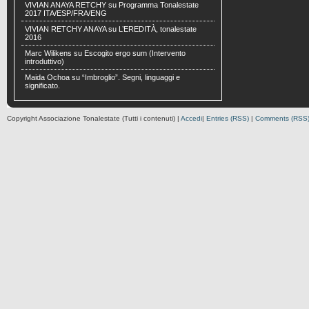
VIVIAN ANAYA RETCHY
su
Programma Tonalestate
2017 ITA/ESP/FRA/ENG
VIVIAN RETCHY ANAYA
su
L’EREDITÀ, tonalestate
2016
Marc Wilikens
su
Escogito ergo sum (Intervento
introduttivo)
Maida Ochoa
su
“Imbroglio”. Segni, linguaggi e
significato.
Copyright Associazione Tonalestate (Tutti i contenuti) |
Accedi
|
Entries (RSS)
|
Comments (RSS