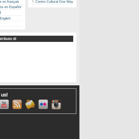
es en français
Centro Cultural One Way
los en Español
書
 English
tributo di
 us!