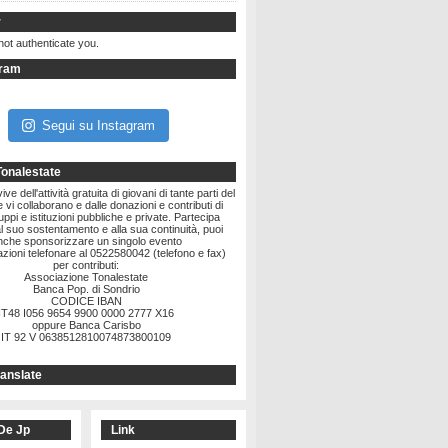
r
not authenticate you.
gram
Segui su Instagram
Tonalestate
ve dell'attività gratuita di giovani di tante parti del
vi collaborano e dalle donazioni e contributi di
ruppi e istituzioni pubbliche e private. Partecipa
l suo sostentamento e alla sua continuità, puoi
nche sponsorizzare un singolo evento
zioni telefonare al 0522580042 (telefono e fax)
per contributi:
Associazione Tonalestate
Banca Pop. di Sondrio
CODICE IBAN
IT48 I056 9654 9900 0000 2777 X16
oppure Banca Carisbo
IT 92 V 0638512810074873800109
anslate
De Jp
Link