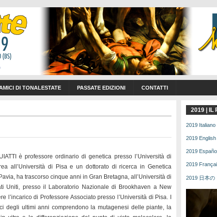
 AMICI DI TONALESTATE
PASSATE EDIZIONI
CONTATTI
2019 | I
2019 Italiano 
2019 English 
2019 Español 
ATTI è professore ordinario di genetica presso l’Università di
2019 Français
ea all’Università di Pisa e un dottorato di ricerca in Genetica
 Pavia, ha trascorso cinque anni in Gran Bretagna, all’Università di
2019 日本の | 
ti Uniti, presso il Laboratorio Nazionale di Brookhaven a New
e l’incarico di Professore Associato presso l’Università di Pisa. I
fici degli ultimi anni comprendono la mutagenesi delle piante, la