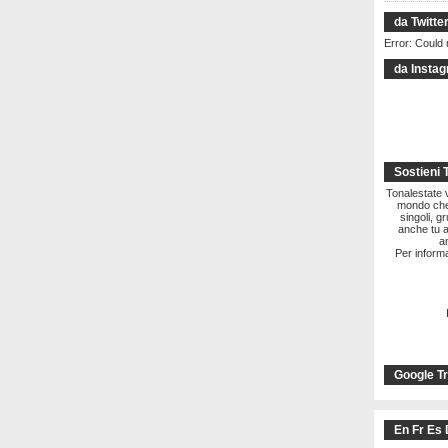
da Twitte
Error: Could 
da Insta
Sostieni 
Tonalestate vi
mondo che 
singoli, g
anche tu a
a
Per informa
Google Tr
En Fr Es 