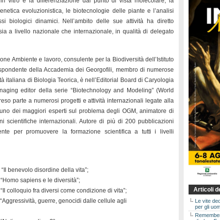
 in vitro e la differenziazione dal punto di vista molecolare, la
netica evoluzionistica, le biotecnologie delle piante e l’analisi
 biologici dinamici. Nell’ambito delle sue attività ha diretto
sia a livello nazionale che internazionale, in qualità di delegato
one Ambiente e lavoro, consulente per la Biodiversità dell’Istituto
spondente della Accademia dei Georgofili, membro di numerose
età italiana di Biologia Teorica, è nell’Editorial Board di Caryologia
naging editor della serie “Biotechnology and Modeling” (World
reso parte a numerosi progetti e attività internazionali legate alla
è uno dei maggiori esperti sul problema degli OGM, animatore di
i scientifiche internazionali. Autore di più di 200 pubblicazioni
ente per promuovere la formazione scientifica a tutti i livelli
“Il benevolo disordine della vita”;
 “Homo sapiens e le diversità”;
Articoli 
“Il colloquio fra diversi come condizione di vita”;
“Aggressività, guerre, genocidi dalle cellule agli
Le vite de
per gli uom
Rememberin