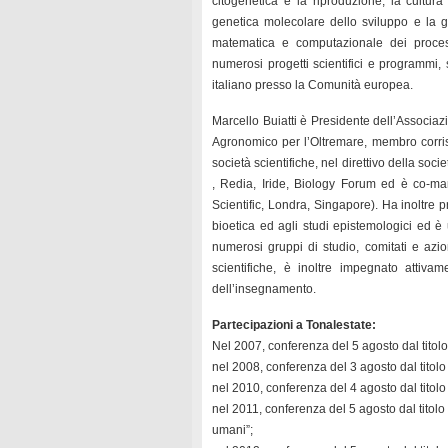
citogenetica e la riproduzione, la cultura
genetica molecolare dello sviluppo e la ge
matematica e computazionale dei processi
numerosi progetti scientifici e programmi, 
italiano presso la Comunità europea.
Marcello Buiatti è Presidente dell’Associazi
Agronomico per l’Oltremare, membro corri
società scientifiche, nel direttivo della soci
, Redia, Iride, Biology Forum ed è co-ma
Scientific, Londra, Singapore). Ha inoltre p
bioetica ed agli studi epistemologici ed 
numerosi gruppi di studio, comitati e azion
scientifiche, è inoltre impegnato attivam
dell’insegnamento.
Partecipazioni a Tonalestate:
Nel 2007, conferenza del 5 agosto dal titolo 
nel 2008, conferenza del 3 agosto dal titolo
nel 2010, conferenza del 4 agosto dal titolo 
nel 2011, conferenza del 5 agosto dal titolo 
umani”;