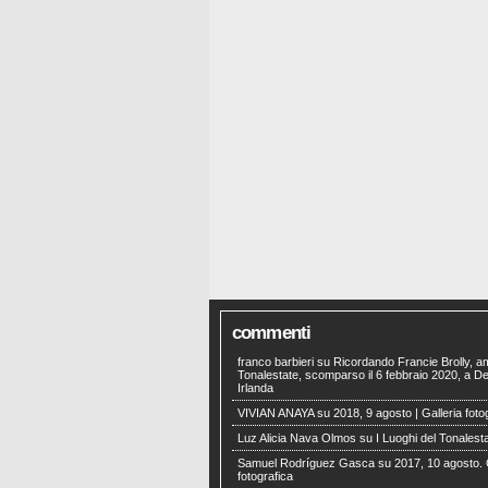
commenti
franco barbieri
su
Ricordando Francie Brolly, a
Tonalestate, scomparso il 6 febbraio 2020, a Der
Irlanda
VIVIAN ANAYA
su
2018, 9 agosto | Galleria foto
Luz Alicia Nava Olmos
su
I Luoghi del Tonalest
Samuel Rodríguez Gasca
su
2017, 10 agosto. 
fotografica