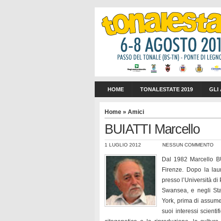
HOME
TONALESTATE 2019
GLI
Home
»
Amici
BUIATTI Marcello
1 LUGLIO 2012
NESSUN COMMENTO
Dal 1982 Marcello BUI
Firenze. Dopo la laur
presso l’Università di
Swansea, e negli Sta
York, prima di assumer
suoi interessi scienti