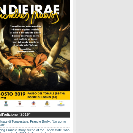
dell’edizione “2019”
dicate di Tonalestate. Francie Brolly: “Un uomo
ini”
g Francie Brolly, friend of the Tonalestate, who