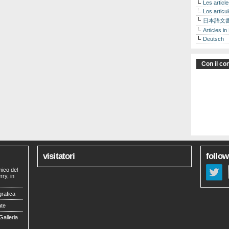
Les articl
Los articu
日本語文
Articles in
Deutsch
Con il con
visitatori
follow
mico del
ry, in
grafica
ate
Galleria