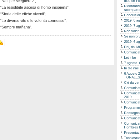
“Nati per scegliere?”;
died on Fe
Ricordando
 “La resistibile ascesa di homo insipiens”;
scomparso 
Storia delle etiche viventi”;
Conclusion
 “Le diverse vite e le volontà connesse”;
2019, 8 ag
2019, 7 ag
lo “Sempre mañana”.
Non voler
Se non bru
2019, 6 ag
Dai, dai M
Comunicat
Let it be
7 agosto. 
In die ira
6 Agosto 2
TONALES
C’è da ver
Comunicat
Comunicato
2019
Comunicat
Programma
Rassegna
Comunicato
Comunicato
Hombres 
Presentaz
Tonalestat