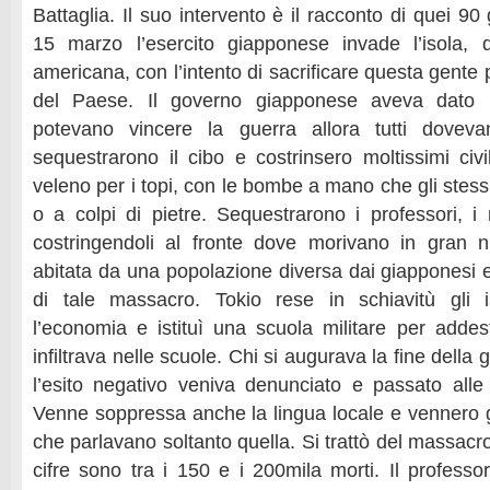
Battaglia. Il suo intervento è il racconto di quei 90 
15 marzo l’esercito giapponese invade l’isola, d
americana, con l’intento di sacrificare questa gente 
del Paese. Il governo giapponese aveva dato 
potevano vincere la guerra allora tutti doveva
sequestrarono il cibo e costrinsero moltissimi civi
veleno per i topi, con le bombe a mano che gli stessi
o a colpi di pietre. Sequestrarono i professori, i
costringendoli al fronte dove morivano in gran
abitata da una popolazione diversa dai giapponesi e
di tale massacro. Tokio rese in schiavitù gli i
l’economia e istituì una scuola militare per addes
infiltrava nelle scuole. Chi si augurava la fine dell
l’esito negativo veniva denunciato e passato alle
Venne soppressa anche la lingua locale e vennero giu
che parlavano soltanto quella. Si trattò del massacr
cifre sono tra i 150 e i 200mila morti. Il professo