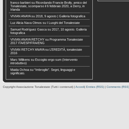
franco barbieri
su
Ricordando Francie Brolly, amico del
Tonalestate, scomparso il 6 febbraio 2020, a Derry, in
Irlanda
VIVIAN ANAYA
su
2018, 9 agosto | Galleria fotografica
Luz Alicia Nava Olmos
su
I Luoghi del Tonalestate
Samuel Rodríguez Gasca
su
2017, 10 agosto. Galleria
fotografica
VIVIAN ANAYA RETCHY
su
Programma Tonalestate
2017 ITA/ESP/FRA/ENG
VIVIAN RETCHY ANAYA
su
L’EREDITÀ, tonalestate
2016
Marc Wilikens
su
Escogito ergo sum (Intervento
introduttivo)
Maida Ochoa
su
“Imbroglio”. Segni, linguaggi e
significato.
Copyright Associazione Tonalestate (Tutti i contenuti) |
Accedi
|
Entries (RSS)
|
Comments (RSS