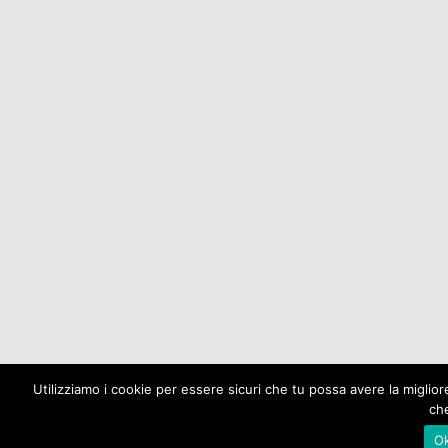
Utilizziamo i cookie per essere sicuri che tu possa avere la miglio
che
O