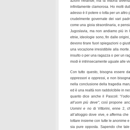
azioni nefande, ma la vittoria diven
infinitamente clamorosa. Ho molti dub
adesso è il potere o lotta per un altro
crudelmente governate dei vari padroni
come una gioia straordinaria, e pensi
Jugoslavia, ma non andiamo più in là 
etnie, ideologie sono, fin dalle origini
devono tirare fuori spiegazioni o giu
una vocazione irresistibile alla morte.
insulto o per una ragazza o per un rag
modi è intrinsecamente uguale alle vic
Con tutto questo, bisogna essere da
oppressori e oppressi, e non bisogna
nella conclusione della tragedia manzo
ed è una realtà non raddolcibile in n
quanto dice anche il Pascoli: “
l’odi
all’uom più deve”
; così propone an
Uomini e no
di Vittorini, enne 2, c
all’alloggio dove vive, e afferma che
lottare insieme con tutte le anonime e i
sia pure opposta. Sapendo che tale 