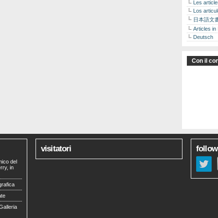
Les articl
Los articu
日本語文
Articles in
Deutsch
Con il con
visitatori
follow
mico del
ry, in
grafica
ate
Galleria