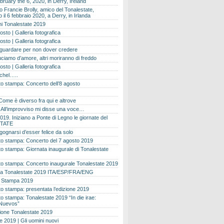
bruary the 6, 2020, in Derry, Ireland
 Francie Brolly, amico del Tonalestate,
il 6 febbraio 2020, a Derry, in Irlanda
i Tonalestate 2019
osto | Galleria fotografica
osto | Galleria fotografica
 guardare per non dover credere
ciamo d’amore, altri moriranno di freddo
osto | Galleria fotografica
ichel…..
o stampa: Concerto dell’8 agosto
Come è diverso fra qui e altrove
e. All’improvviso mi disse una voce…
019. Iniziano a Ponte di Legno le giornate del
TATE
gognarsi d’esser felice da solo
o stampa: Concerto del 7 agosto 2019
 stampa: Giornata inaugurale di Tonalestate
o stampa: Concerto inaugurale Tonalestate 2019
 Tonalestate 2019 ITA/ESP/FRA/ENG
 Stampa 2019
 stampa: presentata l’edizione 2019
 stampa: Tonalestate 2019 “In die irae:
Nuevos”
ione Tonalestate 2019
e 2019 | Gli uomini nuovi