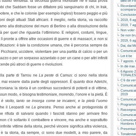
ta subito vendetta: la seconda guerra mondiale ne è stata prova
died on Fe
Ricordando
bi che Saddam fosse un dittatore più sanguinario di chi, in Irak,
scomparso 
 potere, e che le colonie (per esempio inglesi) fossero peggio e più
Conclusion
 degli attuali Stati africani. Il meglio, nella storia, va raccolto
2019, 8 ag
2019, 7 ag
amo alla distruzione del muro di Berlino o alla dissoluzione della
Non voler
per quel che riguarda l’ottimismo. E religioni, costumi, lingue,
Se non bru
, lì pronte a offrire altre occasioni di guerre e di massacri, e non si
2019, 6 ag
stificazioni: è tale la condizione umana, che è percorsa sempre da
Dai, dai M
Comunicat
 Picchiarsi, uccidere, violentare per una partita di calcio o per un
Let it be
azzo o per un sorpasso azzardato o per un cane o per altri infiniti
7 agosto. 
ende più atroci di guerre o rivoluzioni.
In die ira
6 Agosto 2
lla parte di Tarrou ne
La peste
di Camus: ci sono nella storia
TONALES
C’è da ver
 mai essere dalla parte degli oppressori. È quanto dice Adelchi,
Comunicat
niana: la storia è un continuo succedersi di potenti e di vittime,
Comunicato
essun modo, e bisogna testimoniare, morendo, l’onore e la pietà. È
2019
Comunicat
o è stolto, tanto se insorga come se incateni, e la pietà l’uomo
Programma
che il Leopardi ne
La ginestra
. Penso anche al protagonista di
Rassegna
he rifiuta di salvarsi quando i fascisti stanno per arrivare fino
Comunicato
 non c’è soltanto il combattere e vincere, ma anche e soprattutto
Comunicato
Hombres 
nfinite vittime della storia, perché vincere significa altra violenza,
Presentaz
è la storia, da sempre, ci sono due modelli, a mio parere, da
Tonalestat