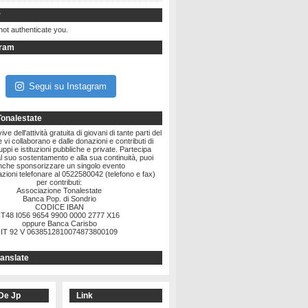
r
not authenticate you.
gram
Segui su Instagram
Tonalestate
ve dell'attività gratuita di giovani di tante parti del
vi collaborano e dalle donazioni e contributi di
ruppi e istituzioni pubbliche e private. Partecipa
l suo sostentamento e alla sua continuità, puoi
nche sponsorizzare un singolo evento
zioni telefonare al 0522580042 (telefono e fax)
per contributi:
Associazione Tonalestate
Banca Pop. di Sondrio
CODICE IBAN
IT48 I056 9654 9900 0000 2777 X16
oppure Banca Carisbo
IT 92 V 0638512810074873800109
anslate
De Jp
Link