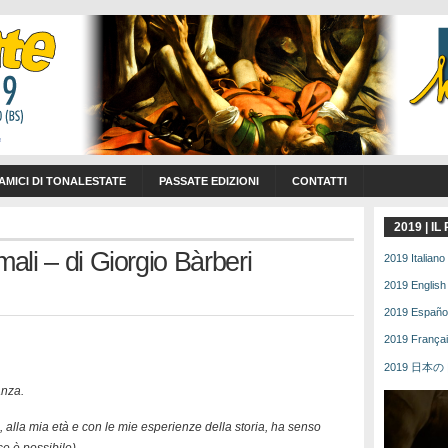
 AMICI DI TONALESTATE
PASSATE EDIZIONI
CONTATTI
2019 | I
mali – di Giorgio Bàrberi
2019 Italiano 
2019 English 
2019 Español 
2019 Français
2019 日本の | 
anza.
 alla mia età e con le mie esperienze della storia, ha senso