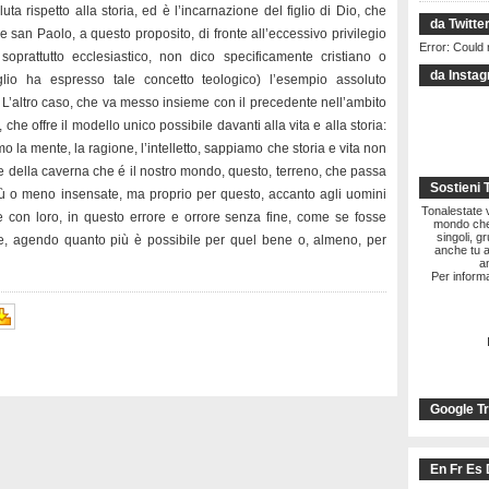
luta rispetto alla storia, ed è l’incarnazione del figlio di Dio, che
da Twitte
 san Paolo, a questo proposito, di fronte all’eccessivo privilegio
Error: Could 
 soprattutto ecclesiastico, non dico specificamente cristiano o
da Insta
lio ha espresso tale concetto teologico) l’esempio assoluto
. L’altro caso, che va messo insieme con il precedente nell’ambito
he offre il modello unico possibile davanti alla vita e alla storia:
mo la mente, la ragione, l’intelletto, sappiamo che storia e vita non
e della caverna che é il nostro mondo, questo, terreno, che passa
Sostieni 
ù o meno insensate, ma proprio per questo, accanto agli uomini
Tonalestate vi
me con loro, in questo errore e orrore senza fine, come se fosse
mondo che 
singoli, g
le, agendo quanto più è possibile per quel bene o, almeno, per
anche tu a
a
Per informa
Google Tr
En Fr Es 