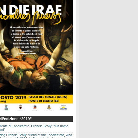
dell’edizione “2019”
dicate di Tonalestate. Francie Brolly: “Un uomo
ini”
g Francie Brolly, friend of the Tonalestate, who