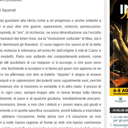
e è possibile).
i Squarotti
pia) guardare alla storia come a un progresso o anche soltanto a
é si può dire che guerre, oppressioni, violenze, persecuzioni,
oprietà, di “oro”, di ricchezza: ne sono dimostrazione sia l’eccidio
assacri dei kmer rossi, sia la “rivoluzione culturale” di Mao, sia il
 di sterminare gli Irlandesi. Ci sono ragioni che vanno al di là delle
 la violenza è intrinseca all’uomo fin dall’origine (i miti di Caino e
odelli). Parlo non soltanto dei comportamenti estremi, come
gli atti quotidiani di cui neppure ci si accorge, e che pure sono
che facilmente si eccitano e si fanno più gravi non appena ce ne
o ha affermato che dire al fratello “stupido” è degno di essere
 popoli e le oppressioni dei potenti sono ugualmente vani, perché
iolenze che si risolvono in vendette e in altro male. Il prezzo di
, in ogni caso, sempre troppo alto: in breve tempo tutto ritorna
ilimento di pace e di qualche giustizia, inevitabilmente precario.
ovvisorio, breve. e non che i deboli e i poveri siano più giusti e
Articoli 
omento o in quella specifica occasione, pronti tuttavia a esercitare
 abbiano l’occasione. Nella storia non c’è soluzione se non
Le vite de
per gli uom
itori a volte hanno ragione di fronte ai vinti che hanno commesso
Rememberin