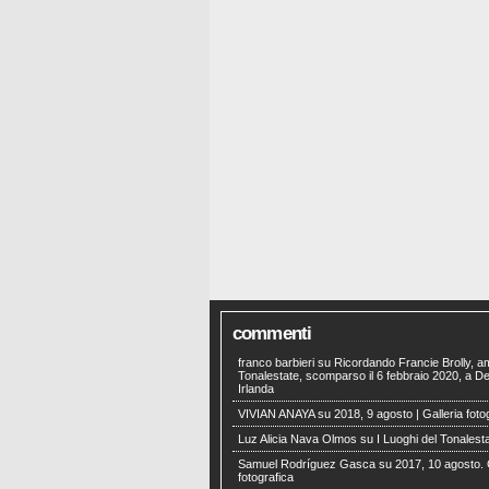
commenti
franco barbieri
su
Ricordando Francie Brolly, a
Tonalestate, scomparso il 6 febbraio 2020, a Der
Irlanda
VIVIAN ANAYA
su
2018, 9 agosto | Galleria foto
Luz Alicia Nava Olmos
su
I Luoghi del Tonalest
Samuel Rodríguez Gasca
su
2017, 10 agosto. 
fotografica