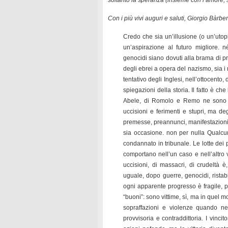
soltanto la speranza (insieme con l’amore, s
Con i più vivi auguri e saluti,
Giorgio Bàrber
Credo che sia un’illusione (o un’uto
un’aspirazione al futuro migliore. n
genocidi siano dovuti alla brama di pr
degli ebrei a opera del nazismo, sia i m
tentativo degli Inglesi, nell’ottocento,
spiegazioni della storia. Il fatto è che
Abele, di Romolo e Remo ne sono m
uccisioni e ferimenti e stupri, ma de
premesse, preannunci, manifestazioni 
sia occasione. non per nulla Qualcun
condannato in tribunale. Le lotte dei
comportano nell’un caso e nell’altro v
uccisioni, di massacri, di crudeltà è
uguale, dopo guerre, genocidi, ristab
ogni apparente progresso è fragile, pr
“buoni”: sono vittime, sì, ma in quel m
sopraffazioni e violenze quando ne
provvisoria e contraddittoria. I vinc