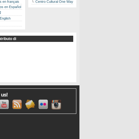
es en français
Centro Cultural One Way
los en Español
書
 English
tributo di
 us!