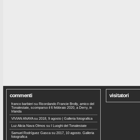
commenti
visitatori
franco barbieri
su
Ricordando Francie Brolly, amico del
Tonalestate, scomparso il 6 febbraio 2020, a Derry, in
Irlanda
VIVIAN ANAYA
su
2018, 9 agosto | Galleria fotografica
Luz Alicia Nava Olmos
su
I Luoghi del Tonalestate
Samuel Rodríguez Gasca
su
2017, 10 agosto. Galleria
fotografica