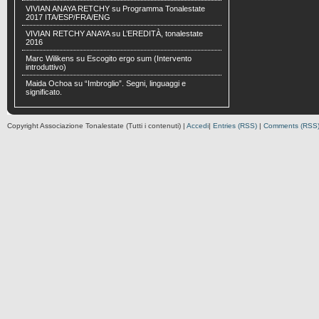
VIVIAN ANAYA RETCHY
su
Programma Tonalestate
2017 ITA/ESP/FRA/ENG
VIVIAN RETCHY ANAYA
su
L’EREDITÀ, tonalestate
2016
Marc Wilikens
su
Escogito ergo sum (Intervento
introduttivo)
Maida Ochoa
su
“Imbroglio”. Segni, linguaggi e
significato.
Copyright Associazione Tonalestate (Tutti i contenuti) |
Accedi
|
Entries (RSS)
|
Comments (RSS