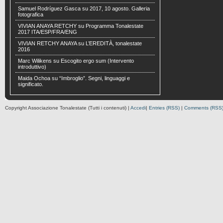
Samuel Rodríguez Gasca
su
2017, 10 agosto. Galleria
fotografica
VIVIAN ANAYA RETCHY
su
Programma Tonalestate
2017 ITA/ESP/FRA/ENG
VIVIAN RETCHY ANAYA
su
L’EREDITÀ, tonalestate
2016
Marc Wilikens
su
Escogito ergo sum (Intervento
introduttivo)
Maida Ochoa
su
“Imbroglio”. Segni, linguaggi e
significato.
Copyright Associazione Tonalestate (Tutti i contenuti) |
Accedi
|
Entries (RSS)
|
Comments (RSS