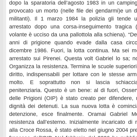
dopo la sparatoria dell’agosto 1983 in un campin
provocato un morto (nelle file dei gendarmi)e un di
militanti). Il 1 marzo 1984 la polizia gli tende
arrestato dopo una corsa-inseguimento tragica 
volante è ucciso da una pallottola alla schiena). “De
anni di prigione quando evade dalla casa circo
dicembre 1986. Fuori, la lotta continua. Ma sei 
arrestato sui Pirenei. Questa volt Gabriel lo sa; n
Organizza la resistenza. Termina le scuole superiori,
diritto, indispensabili per lottare con le stesse a
molto. E soprattutto non si lascia schiacci
penitenziaria. Questo è un bene: al di fuori, Osser
delle Prigioni (OIP) è stato creato per difendere, ri
dignità dei detenuti. La sua nuova lotta è cominc
detenzione, esce finalmente. Oramai Gabriel M
resistenza dall’esterno. Inizialmente incaricato di m
alla Croce Rossa, è stato eletto nel giugno 2004 pr