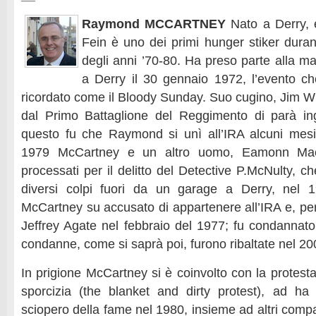
Raymond MCCARTNEY
Nato a Derry, 
Fein è uno dei primi hunger stiker durant
degli anni ’70-80. Ha preso parte alla mar
a Derry il 30 gennaio 1972, l’evento che
ricordato come il Bloody Sunday. Suo cugino, Jim Wr
dal Primo Battaglione del Reggimento di parà ingle
questo fu che Raymond si unì all’IRA alcuni mesi
1979 McCartney e un altro uomo, Eamonn MacD
processati per il delitto del Detective P.McNulty, ch
diversi colpi fuori da un garage a Derry, nel 
McCartney su accusato di appartenere all’IRA e, perc
Jeffrey Agate nel febbraio del 1977; fu condannato 
condanne, come si saprà poi, furono ribaltate nel 20
In prigione McCartney si è coinvolto con la protesta
sporcizia (the blanket and dirty protest), ad ha
sciopero della fame nel 1980, insieme ad altri comp