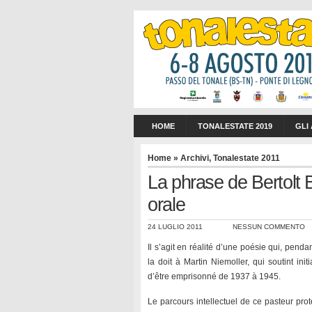
HOME
TONALESTATE 2019
GLI
Home
»
Archivi
,
Tonalestate 2011
La phrase de Bertolt 
orale
24 LUGLIO 2011
NESSUN COMMENTO
Il s’agit en réalité d’une poésie qui, pen
la doit à Martin Niemoller, qui soutint ini
d’être emprisonné de 1937 à 1945.
Le parcours intellectuel de ce pasteur prote