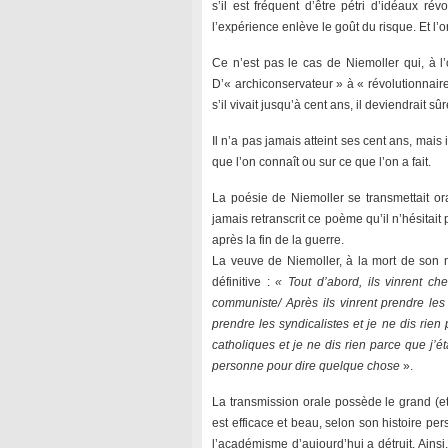
s’il est fréquent d’être pétri d’idéaux ré
l’expérience enlève le goût du risque. Et l’
Ce n’est pas le cas de Niemoller qui, à l
D’« archiconservateur » à « révolutionnaire 
s’il vivait jusqu’à cent ans, il deviendrait s
Il n’a pas jamais atteint ses cent ans, mais 
que l’on connaît ou sur ce que l’on a fait.
La poésie de Niemoller se transmettait oral
jamais retranscrit ce poème qu’il n’hésitait
après la fin de la guerre.
La veuve de Niemoller, à la mort de son m
définitive :
« Tout d’abord, ils vinrent ch
communiste/ Après ils vinrent prendre les ju
prendre les syndicalistes et je ne dis rien 
catholiques et je ne dis rien parce que j’ét
personne pour dire quelque chose
».
La transmission orale possède le grand (et
est efficace et beau, selon son histoire pe
l’académisme d’aujourd’hui a détruit. Ainsi