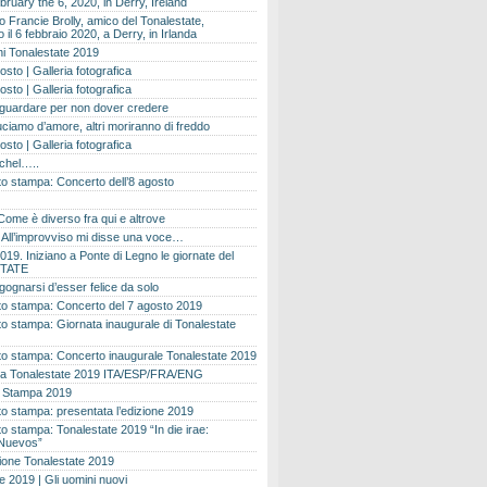
bruary the 6, 2020, in Derry, Ireland
 Francie Brolly, amico del Tonalestate,
il 6 febbraio 2020, a Derry, in Irlanda
i Tonalestate 2019
osto | Galleria fotografica
osto | Galleria fotografica
 guardare per non dover credere
ciamo d’amore, altri moriranno di freddo
osto | Galleria fotografica
ichel…..
o stampa: Concerto dell’8 agosto
Come è diverso fra qui e altrove
e. All’improvviso mi disse una voce…
019. Iniziano a Ponte di Legno le giornate del
TATE
gognarsi d’esser felice da solo
o stampa: Concerto del 7 agosto 2019
 stampa: Giornata inaugurale di Tonalestate
o stampa: Concerto inaugurale Tonalestate 2019
 Tonalestate 2019 ITA/ESP/FRA/ENG
 Stampa 2019
 stampa: presentata l’edizione 2019
 stampa: Tonalestate 2019 “In die irae:
Nuevos”
ione Tonalestate 2019
e 2019 | Gli uomini nuovi