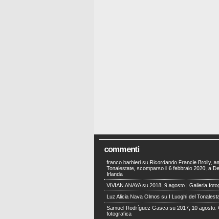
commenti
franco barbieri
su
Ricordando Francie Brolly, a
Tonalestate, scomparso il 6 febbraio 2020, a Der
Irlanda
VIVIAN ANAYA
su
2018, 9 agosto | Galleria foto
Luz Alicia Nava Olmos
su
I Luoghi del Tonalest
Samuel Rodríguez Gasca
su
2017, 10 agosto. 
fotografica