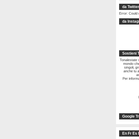
da Twitte
Error: Could 
da Insta
Sostieni 
Tonalestate vi
mondo che 
singoli, g
anche tu a
a
Per informa
Google Tr
En Fr Es 