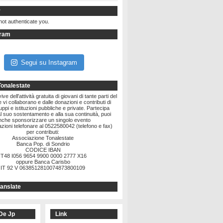
r
not authenticate you.
gram
Segui su Instagram
Tonalestate
ve dell'attività gratuita di giovani di tante parti del
vi collaborano e dalle donazioni e contributi di
ruppi e istituzioni pubbliche e private. Partecipa
l suo sostentamento e alla sua continuità, puoi
nche sponsorizzare un singolo evento
zioni telefonare al 0522580042 (telefono e fax)
per contributi:
Associazione Tonalestate
Banca Pop. di Sondrio
CODICE IBAN
IT48 I056 9654 9900 0000 2777 X16
oppure Banca Carisbo
IT 92 V 0638512810074873800109
anslate
De Jp
Link