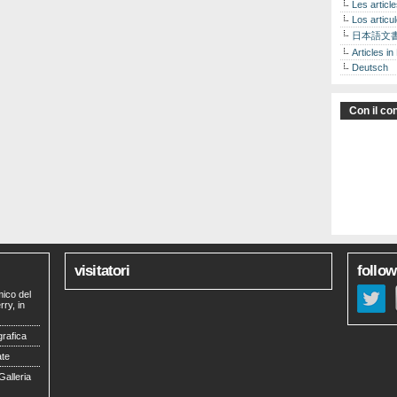
Les articl
Los articu
日本語文
Articles in
Deutsch
Con il con
visitatori
follow
mico del
ry, in
grafica
ate
Galleria