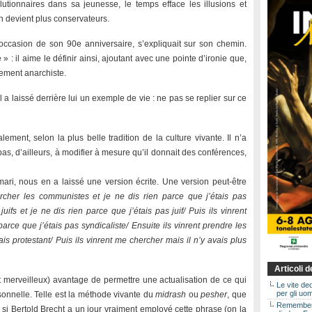
volutionnaires dans sa jeunesse, le temps efface les illusions et
on devient plus conservateurs.
’occasion de son 90e anniversaire, s’expliquait sur son chemin.
» : il aime le définir ainsi, ajoutant avec une pointe d’ironie que,
ûrement anarchiste.
il a laissé derrière lui un exemple de vie : ne pas se replier sur ce
ement, selon la plus belle tradition de la culture vivante. Il n’a
 pas, d’ailleurs, à modifier à mesure qu’il donnait des conférences,
ari, nous en a laissé une version écrite. Une version peut-être
ercher les communistes et je ne dis rien parce que j’étais pas
ifs et je ne dis rien parce que j’étais pas juif/ Puis ils vinrent
parce que j’étais pas syndicaliste/ Ensuite ils vinrent prendre les
ais protestant/ Puis ils vinrent me chercher mais il n’y avais plus
Articoli 
 merveilleux) avantage de permettre une actualisation de ce qui
Le vite de
per gli uom
rsonnelle. Telle est la méthode vivante du
midrash
ou
pesher
, que
Rememberin
, si Bertold Brecht a un jour vraiment employé cette phrase (on la