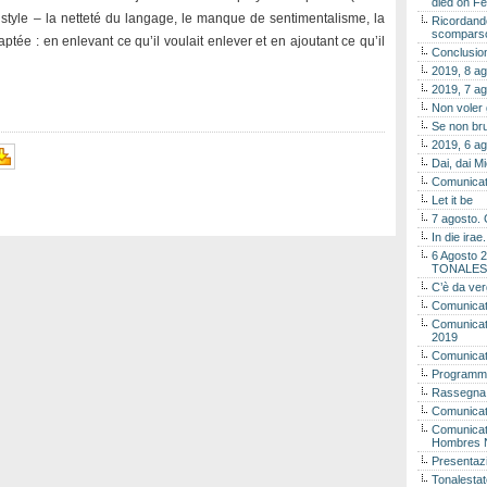
died on Fe
n style – la netteté du langage, le manque de sentimentalisme, la
Ricordando
scomparso 
ptée : en enlevant ce qu’il voulait enlever et en ajoutant ce qu’il
Conclusion
2019, 8 ag
2019, 7 ag
Non voler
Se non bru
2019, 6 ag
Dai, dai M
Comunicat
Let it be
7 agosto. 
In die ira
6 Agosto 2
TONALES
C’è da ver
Comunicat
Comunicato
2019
Comunicat
Programma
Rassegna
Comunicato
Comunicato
Hombres 
Presentaz
Tonalestat