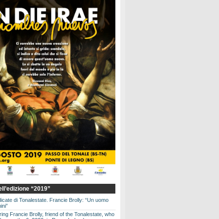
dell’edizione “2019”
dicate di Tonalestate. Francie Brolly: “Un uomo
ini”
g Francie Brolly, friend of the Tonalestate, who