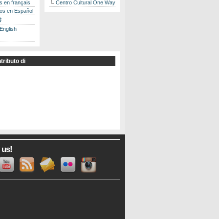
es en français
Centro Cultural One Way
los en Español
書
 English
tributo di
 us!