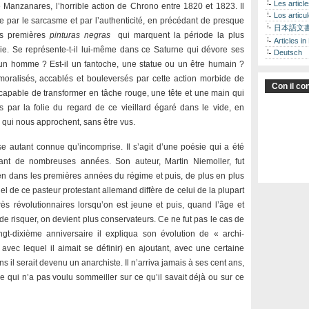
Les articl
 Manzanares, l’horrible action de Chrono entre 1820 et 1823. Il
Los articu
ée par le sarcasme et par l’authenticité, en précédant de presque
日本語文
des premières
pinturas negras
qui marquent la période la plus
Articles in
e. Se représente-t-il lui-même dans ce Saturne qui dévore ses
Deutsch
 un homme ? Est-il un fantoche, une statue ou un être humain ?
ralisés, accablés et bouleversés par cette action morbide de
Con il con
capable de transformer en tâche rouge, une tête et une main qui
és par la folie du regard de ce vieillard égaré dans le vide, en
qui nous approchent, sans être vus.
e autant connue qu’incomprise. Il s’agit d’une poésie qui a été
nt de nombreuses années. Son auteur, Martin Niemoller, fut
rien dans les premières années du régime et puis, de plus en plus
el de ce pasteur protestant allemand diffère de celui de la plupart
s révolutionnaires lorsqu’on est jeune et puis, quand l’âge et
e risquer, on devient plus conservateurs. Ce ne fut pas le cas de
gt-dixième anniversaire il expliqua son évolution de « archi-
avec lequel il aimait se définir) en ajoutant, avec une certaine
ans il serait devenu un anarchiste. Il n’arriva jamais à ses cent ans,
 qui n’a pas voulu sommeiller sur ce qu’il savait déjà ou sur ce