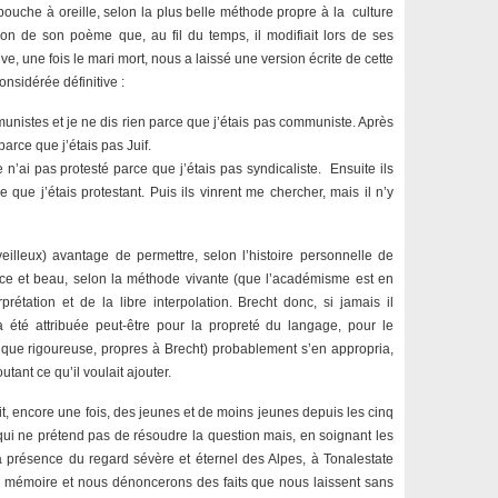
bouche à oreille, selon la plus belle méthode propre à la culture
ption de son poème que, au fil du temps, il modifiait lors de ses
, une fois le mari mort, nous a laissé une version écrite de cette
onsidérée définitive :
munistes et je ne dis rien parce que j’étais pas communiste. Après
 parce que j’étais pas Juif.
je n’ai pas protesté parce que j’étais pas syndicaliste. Ensuite ils
e que j’étais protestant. Puis ils vinrent me chercher, mais il n’y
eilleux) avantage de permettre, selon l’histoire personnelle de
cace et beau, selon la méthode vivante (que l’académisme est en
rprétation et de la libre interpolation. Brecht donc, si jamais il
a été attribuée peut-être pour la propreté du langage, pour le
que rigoureuse, propres à Brecht) probablement s’en appropria,
utant ce qu’il voulait ajouter.
t, encore une fois, des jeunes et de moins jeunes depuis les cinq
ui ne prétend pas de résoudre la question mais, en soignant les
la présence du regard sévère et éternel des Alpes, à Tonalestate
 mémoire et nous dénoncerons des faits que nous laissent sans