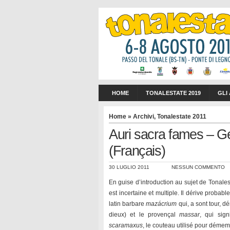
HOME
TONALESTATE 2019
GLI
Home
»
Archivi
,
Tonalestate 2011
Auri sacra fames – G
(Français)
30 LUGLIO 2011
NESSUN COMMENTO
En guise d’introduction au sujet de Tonal
est incertaine et multiple. Il dérive proba
latin barbare
mazácrium
qui, a sont tour, d
dieux) et le provençal
massar
, qui sign
scaramaxus
, le couteau utilisé pour déme