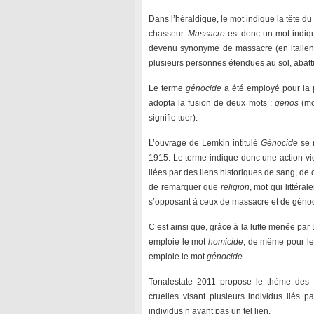
Dans l’héraldique, le mot indique la tête d
chasseur.
Massacre
est donc un mot indiqua
devenu synonyme de massacre (en italie
plusieurs personnes étendues au sol, abatt
Le terme
génocide
a été employé pour la 
adopta la fusion de deux mots :
genos
(mot
signifie tuer).
L’ouvrage de Lemkin intitulé
Génocide
se r
1915. Le terme indique donc une action vio
liées par des liens historiques de sang, de 
de remarquer que
religion
, mot qui littéra
s’opposant à ceux de massacre et de génoc
C’est ainsi que, grâce à la lutte menée par
emploie le mot
homicide
, de même pour le 
emploie le mot
génocide
.
Tonalestate 2011 propose le thème des 
cruelles visant plusieurs individus liés 
individus n’ayant pas un tel lien.