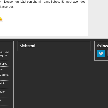
on. L’espoir qui bâtit son chemin dans l’obscurité, peut avoir des
i accorder.
visitatori
follow
mico del
ry, in
grafica
ate
Galleria
tate
tate
o