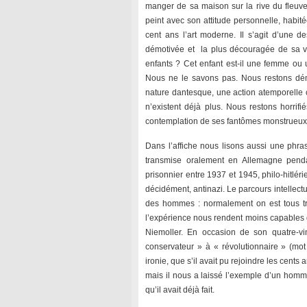
manger de sa maison sur la rive du fleuve
peint avec son attitude personnelle, habit
cent ans l’art moderne. Il s’agit d’une 
démotivée et la plus découragée de sa vi
enfants ? Cet enfant est-il une femme ou
Nous ne le savons pas. Nous restons démo
nature dantesque, une action atemporelle 
n’existent déjà plus. Nous restons horrifi
contemplation de ses fantômes monstrueux 
Dans l’affiche nous lisons aussi une phras
transmise oralement en Allemagne penda
prisonnier entre 1937 et 1945, philo-hitlé
décidément, antinazi. Le parcours intellectu
des hommes : normalement on est tous trè
l’expérience nous rendent moins capables d
Niemoller. En occasion de son quatre-vin
conservateur » à « révolutionnaire » (mot 
ironie, que s’il avait pu rejoindre les cents 
mais il nous a laissé l’exemple d’un homme
qu’il avait déjà fait.