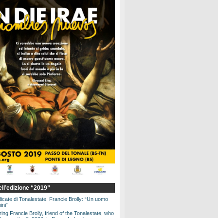
dell’edizione “2019”
dicate di Tonalestate. Francie Brolly: “Un uomo
ini”
g Francie Brolly, friend of the Tonalestate, who