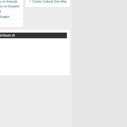
es en français
Centro Cultural One Way
los en Español
書
 English
tributo di