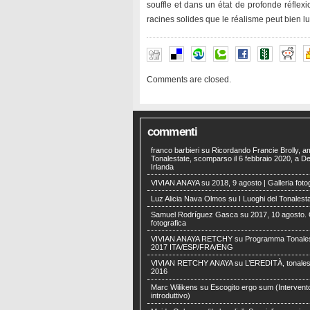
souffle et dans un état de profonde réflexi
racines solides que le réalisme peut bien lu
Comments are closed.
commenti
franco barbieri
su
Ricordando Francie Brolly, a
Tonalestate, scomparso il 6 febbraio 2020, a Der
Irlanda
VIVIAN ANAYA
su
2018, 9 agosto | Galleria foto
Luz Alicia Nava Olmos
su
I Luoghi del Tonalest
Samuel Rodríguez Gasca
su
2017, 10 agosto. 
fotografica
VIVIAN ANAYA RETCHY
su
Programma Tonales
2017 ITA/ESP/FRA/ENG
VIVIAN RETCHY ANAYA
su
L’EREDITÀ, tonales
2016
Marc Wilikens
su
Escogito ergo sum (Intervent
introduttivo)