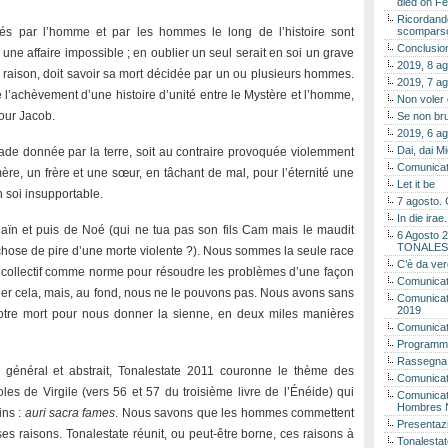
died on Fe
Ricordando
és par l’homme et par les hommes le long de l’histoire sont
scomparso 
Conclusion
ne affaire impossible ; en oublier un seul serait en soi un grave
2019, 8 ag
aison, doit savoir sa mort décidée par un ou plusieurs hommes.
2019, 7 ag
e l’achèvement d’une histoire d’unité entre le Mystère et l’homme,
Non voler
pour Jacob.
Se non bru
2019, 6 ag
Dai, dai M
sade donnée par la terre, soit au contraire provoquée violemment
Comunicat
ère, un frère et une sœur, en tâchant de mal, pour l’éternité une
Let it be
n soi insupportable.
7 agosto. 
In die ira
n et puis de Noé (qui ne tua pas son fils Cam mais le maudit
6 Agosto 2
TONALES
 chose de pire d’une morte violente ?). Nous sommes la seule race
C’è da ver
ou collectif comme norme pour résoudre les problèmes d’une façon
Comunicat
lier cela, mais, au fond, nous ne le pouvons pas. Nous avons sans
Comunicato
2019
 notre mort pour nous donner la sienne, en deux miles manières
Comunicat
Programma
Rassegna
général et abstrait, Tonalestate 2011 couronne le thème des
Comunicato
s de Virgile (vers 56 et 57 du troisième livre de l’Énéide) qui
Comunicato
Hombres 
ins :
auri sacra fames
. Nous savons que les hommes commettent
Presentaz
 raisons. Tonalestate réunit, ou peut-être borne, ces raisons à
Tonalestat