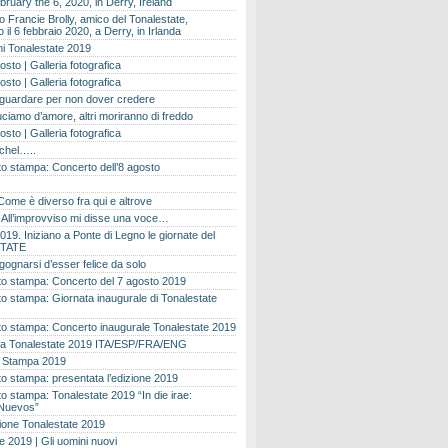
bruary the 6, 2020, in Derry, Ireland
 Francie Brolly, amico del Tonalestate,
il 6 febbraio 2020, a Derry, in Irlanda
i Tonalestate 2019
osto | Galleria fotografica
osto | Galleria fotografica
 guardare per non dover credere
ciamo d’amore, altri moriranno di freddo
osto | Galleria fotografica
ichel…..
o stampa: Concerto dell’8 agosto
Come è diverso fra qui e altrove
e. All’improvviso mi disse una voce…
019. Iniziano a Ponte di Legno le giornate del
TATE
gognarsi d’esser felice da solo
o stampa: Concerto del 7 agosto 2019
 stampa: Giornata inaugurale di Tonalestate
o stampa: Concerto inaugurale Tonalestate 2019
 Tonalestate 2019 ITA/ESP/FRA/ENG
 Stampa 2019
 stampa: presentata l’edizione 2019
 stampa: Tonalestate 2019 “In die irae:
Nuevos”
ione Tonalestate 2019
e 2019 | Gli uomini nuovi