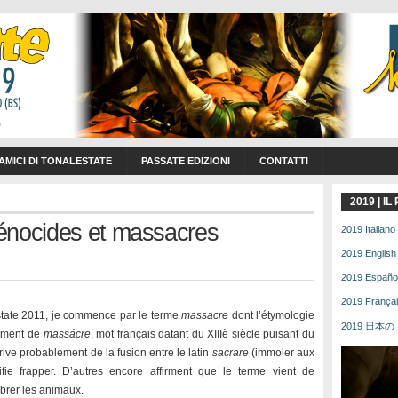
 AMICI DI TONALESTATE
PASSATE EDIZIONI
CONTATTI
2019 | I
énocides et massacres
2019 Italiano 
2019 English 
2019 Español 
2019 Français
estate 2011, je commence par le terme
massacre
dont l’étymologie
2019 日本の | 
blement de
massácre
, mot français datant du XIIIè siècle puisant du
érive probablement de la fusion entre le latin
sacrare
(immoler aux
ifie frapper. D’autres encore affirment que le terme vient de
mbrer les animaux.