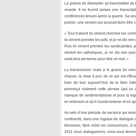
La poésie de Niemoller se transmettait de 
vivante. Il ne fournit jamais une transcri
conférences tenues après la guerre. Sa veuve
poésie, une version qui pourrait donc être c
« Tout d’abord ils vinrent chercher les com
ils vinrent prendre les juifs, et je ne dis rien
Puis ils vinrent prendre les syndicalistes, 
vinrent les catholiques, je ne dis rien parc
avait plus personne pour dire un mot. »
La transmission orale a le grand (et merv
chacun, la mise à jour de ce qui est effi
train de tuer aujourd’hui) de la libre inte
prononça vraiment cette phrase (qui lui 
manque de sentimentalisme et pour la logi
en enlevant ce qu’il voulait enlever et en ajo
Au sein d’une période de vacance qui réuni
continents, dans une logique de dialogue q
blessures, faire mûrir les consciences, à 
2011 nous dialoguerons, nous nous ferons