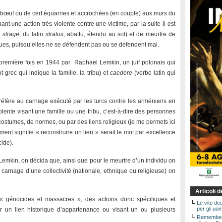
u bœuf ou de cerf équarries et accrochées (en couple) aux murs du
nt une action très violente contre une victime, par la suite il est
n
strage
, du latin
stratus
, abattu, étendu au sol) et de meurtre de
ues, puisqu’elles ne se défendent pas ou se défendent mal.
première fois en 1944 par Raphael Lemkin, un juif polonais qui
 grec qui indique la famille, la tribu) et
caedere
(verbe latin qui
éfère au carnage exécuté par les turcs contre les arméniens en
lente visant une famille ou une tribu, c’est-à-dire des personnes
costumes, de normes, ou par des liens religieux (je me permets ici
lement signifie « reconstruire un lien » serait le mot par excellence
ide).
 Lemkin, on décida que, ainsi que pour le meurtre d’un individu on
carnage d’une collectivité (nationale, ethnique ou religieuse) on
Articoli 
« génocides et massacres », des actions donc spécifiques et
Le vite de
per gli uom
par un lien historique d’appartenance ou visant un ou plusieurs
Rememberin