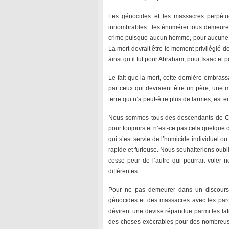
Les génocides et les massacres perpétu
innombrables : les énumérer tous demeure u
crime puisque aucun homme, pour aucune r
La mort devrait être le moment privilégié d
ainsi qu’il fut pour Abraham, pour Isaac et 
Le fait que la mort, cette dernière embras
par ceux qui devraient être un père, une m
terre qui n’a peut-être plus de larmes, est e
Nous sommes tous des descendants de Caï
pour toujours et n’est-ce pas cela quelque
qui s’est servie de l’homicide individuel 
rapide et furieuse. Nous souhaiterions oub
cesse peur de l’autre qui pourrait voler
différentes.
Pour ne pas demeurer dans un discours 
génocides et des massacres avec les parole
dévirent une devise répandue parmi les lat
des choses exécrables pour des nombreuses