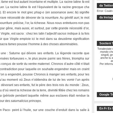
t
fame
est tout autant incertaine et multiple. La racine latine
fa
est
da Twitte
quer. La racine latine
fa
est l’équivalent de la racine grecque
cha
Error: Could 
e). Et encore le mot grec
phag-o
(en assonance avec
fa
) signifie
da Insta
ave nécessité de dévorer de la nourriture. Au génitif
auri
, le mot
ourriture précise, l’or, la richesse. Nous nous entretuons non pas
ar gêne, mais aussi, et surtout, par cette grande nécessité d’or,
 Virgile, est
sacra
: chez les latin l’adjectif
sacrus
indique à la fois
lair que Virgile emploie ici le mot dans sa deuxième signification
Sostieni 
 sacra fames
pousse l’homme à des choses abominables.
Tonalestate vi
mondo che 
e une : Saturne qui dévore ses enfants. La légende raconte que
singoli, g
anche tu a
nsées tortueuses », le plus jeune parmi ses frères, triompha sur
a
conçus de sortir du ventre maternel. Chronos d’autre côté n’était
Per informa
e contradiction pour laquelle on souhaite engendrer mais on craint
u’on a engendré, pousse Chronos à manger ses enfants, pour les
u’au moment où Zeus n’obtiendra de lui de les vomir l’un après
dévorant ses enfants, fut le père des trois rois du monde : Zeus,
d’où vient la richesse de la terre, divinité fêtée chez les romains
Google Tr
ia
(période pendant laquelle même aux esclaves était rendue la
tour des
saturnalicius princeps
.
En Fr Es 
Paco- peint à l’huile, sur une couche d’enduit dans la salle à