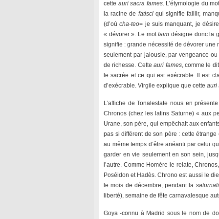
cette
auri sacra fames
. L’étymologie du mo
la racine de
fatisci
qui signifie faillir, man
(d’où
cha-teo
= je suis manquant, je désir
« dévorer ». Le mot
faim
désigne donc la gr
signifie : grande nécessité de dévorer une n
seulement par jalousie, par vengeance ou p
de richesse. Cette
auri fames
, comme le dit
le sacrée et ce qui est exécrable. Il est c
d’exécrable. Virgile explique que cette
auri
L’affiche de Tonalestate nous en présent
Chronos (chez les latins Saturne) « aux pe
Urane, son père, qui empêchait aux enfants 
pas si différent de son père : cette étrang
au même temps d’être anéanti par celui q
garder en vie seulement en son sein, jusq
l’autre. Comme Homère le relate, Chronos, 
Poséidon et Hadès. Chrono est aussi le dieu 
le mois de décembre, pendant la
saturnal
liberté), semaine de fête carnavalesque au
Goya -connu à Madrid sous le nom de don 