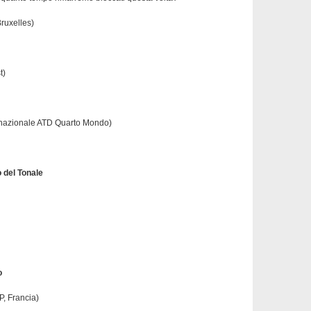
ruxelles)
t)
nazionale ATD Quarto Mondo)
o del Tonale
o
P, Francia)