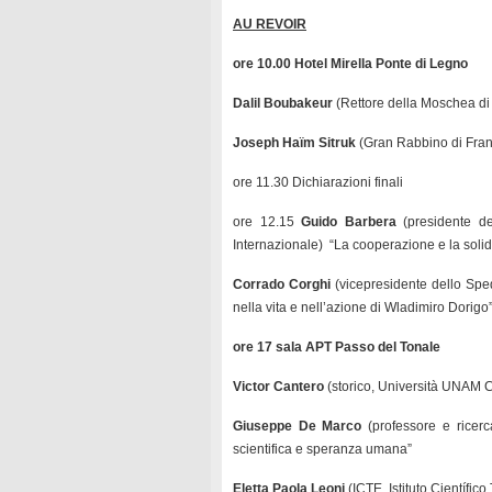
AU REVOIR
ore 10.00 Hotel Mirella Ponte di Legno
Dalil Boubakeur
(Rettore della Moschea di 
Joseph Haïm Sitruk
(Gran Rabbino di Fran
ore 11.30 Dichiarazioni finali
ore 12.15
Guido Barbera
(presidente de
Internazionale) “La cooperazione e la solida
Corrado Corghi
(vicepresidente dello Sped
nella vita e nell’azione di Wladimiro Dorigo
ore 17 sala APT Passo del Tonale
Victor Cantero
(storico, Università UNAM C
Giuseppe De Marco
(professore e ricerc
scientifica e speranza umana”
Eletta Paola Leoni
(ICTE, Istituto Científico