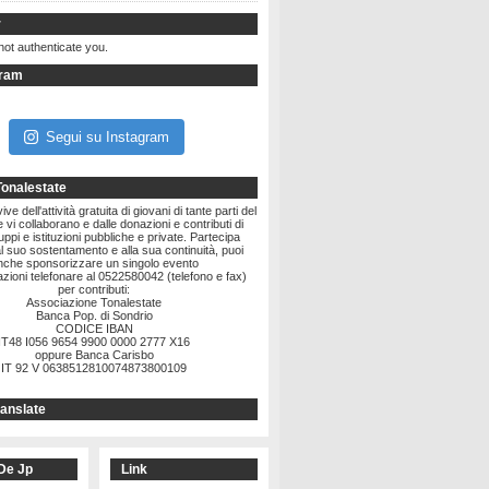
r
not authenticate you.
gram
Segui su Instagram
Tonalestate
ve dell'attività gratuita di giovani di tante parti del
vi collaborano e dalle donazioni e contributi di
ruppi e istituzioni pubbliche e private. Partecipa
l suo sostentamento e alla sua continuità, puoi
nche sponsorizzare un singolo evento
zioni telefonare al 0522580042 (telefono e fax)
per contributi:
Associazione Tonalestate
Banca Pop. di Sondrio
CODICE IBAN
IT48 I056 9654 9900 0000 2777 X16
oppure Banca Carisbo
IT 92 V 0638512810074873800109
anslate
De Jp
Link