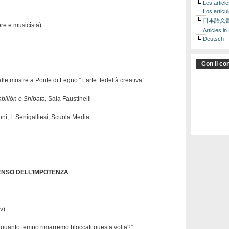
Les articl
Los articu
日本語文
ore e musicista)
Articles in
Deutsch
Con il con
le mostre a Ponte di Legno “L’arte: fedeltà creativa”
abillón e Shibata,
Sala Faustinelli
oni, L.Senigalliesi, Scuola Media
ENSO DELL’IMPOTENZA
v)
r quanto tempo rimarremo bloccati questa volta?”