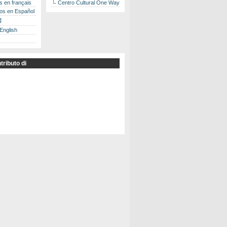
es en français
Centro Cultural One Way
los en Español
書
 English
tributo di