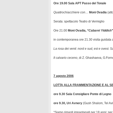
Ore 19.00 Sala APT Passo del Tonale
Quattrochiacchiere con…
Moni Ovadia
(att
Serata: spettacolo Teatro di Vermiglio
Ore 21.00
Moni Ovadia,
“Cabaret Yiddish”
in contemporanea ore 21.30 visita guidata al
La rosa dei venti: nord e sud, est e ovest. S
Il calvario ceceno
, di Z. Ghashaeva, G.Forn
7 agosto 2006
LOTTA ALLA FRAMMENTAZIONE
E AL S
ore 9.30 Sala Consigliare Ponte di Legno
ore 9.30, Uri Avnery
(Gush Shalom, Tel Avi
“Siamo rimasti impantanati per 18 anni; pe