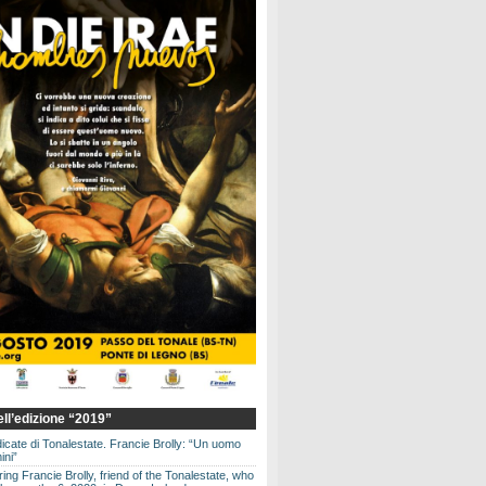
dell’edizione “2019”
dicate di Tonalestate. Francie Brolly: “Un uomo
ini”
g Francie Brolly, friend of the Tonalestate, who