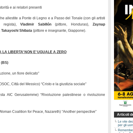
orità e ai relatori presenti
he allestite a Ponte di Legno e a Passo del Tonale (con gli artisti
e regista),
Vladimir Sabillón
(pittore, Honduras),
Zaynap
,
Takayoshi Shibata
(pittore e insegnante, Giappone).
 LA LIBERTA’ NON E’ UGUALE A ZERO
 (BS)
uzione, un fiore delicato”
OC, Città del Messico) “Cristo e la giustizia sociale”
ista AIC Gerusalemme) “Rivoluzione palestinese o rivoluzione
Woman Coalition for Peace, Nazareth) “Another perspective”
Articoli 
Le vite de
per gli uom
Rememberin