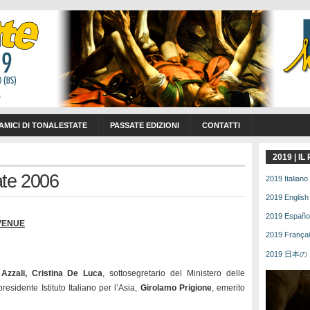
 AMICI DI TONALESTATE
PASSATE EDIZIONI
CONTATTI
2019 | I
te 2006
2019 Italiano 
2019 English 
2019 Español 
VENUE
2019 Français
2019 日本の | 
 Azzali,
Cristina De Luca
, sottosegretario del Ministero delle
presidente Istituto Italiano per l’Asia,
Girolamo Prigione
, emerito