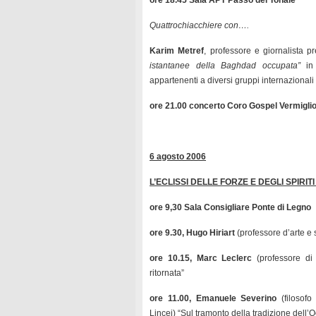
ore 18.45 Sala APT Passo del Tonale
Quattrochiacchiere con….
Karim Metref
, professore e giornalista 
istantanee della Baghdad occupata”
in
appartenenti a diversi gruppi internazionali
ore 21.00 concerto Coro Gospel Vermigli
6 agosto 2006
L’ECLISSI DELLE FORZE E DEGLI SPIRITI
ore 9,30 Sala Consigliare Ponte di Legno
ore 9.30, Hugo Hiriart
(professore d’arte e 
ore 10.15, Marc Leclerc
(professore di 
ritornata”
ore 11.00, Emanuele Severino
(filosofo
Lincei) “Sul tramonto della tradizione dell’