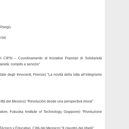
Parigi)
cia)
l CIPSI – Coordinamento di Iniziative Popolari di Solidarietà
rietà: compito e servizio”
ale degli Innocenti, Firenze) “La novità della lotta all’integrismo
”
ittà del Messico) “Revoluciòn desde una perspectiva moral”
atore, Fukuoka Institute of Technology, Giappone) “Rivoluzione
 Técnico y Educativo, Città del Messico) “Il claustro dei ribelli”