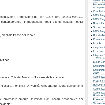
died on Fe
Ricordando
scomparso 
Conclusion
2019, 8 ag
presentazione e proiezione del film
“…E il Tigri placido scorre…
2019, 7 ag
 contemporanea: inaugurazione degli stands culturali, etnici
Non voler
Se non bru
2019, 6 ag
o
, piazzale Passo del Tonale
Dai, dai M
Comunicat
Let it be
7 agosto. 
In die ira
6 Agosto 2
TONALES
 MAGICI
C’è da ver
Comunicat
Comunicato
2019
Comunicat
scrittore, Città del Messico) “La cena de las cenizas”
Programma
Rassegna
Filosofia, Pontificia Università Gregoriana) “L’ora dell’uomo è
Comunicato
Comunicato
Hombres 
 e professore emerito Università Ca’ Foscari, Accademico dei
Presentaz
Tonalestat
Occidente”