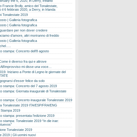
bruary the 6, 2020, in Derry, Ireland
 Francie Brolly, amico del Tonalestate,
il 6 febbraio 2020, a Derry, in Irlanda
i Tonalestate 2019
osto | Galleria fotografica
osto | Galleria fotografica
 guardare per non dover credere
ciamo d’amore, altri moriranno di freddo
osto | Galleria fotografica
ichel…..
o stampa: Concerto dell’8 agosto
Come è diverso fra qui e altrove
e. All’improvviso mi disse una voce…
019. Iniziano a Ponte di Legno le giornate del
TATE
gognarsi d’esser felice da solo
o stampa: Concerto del 7 agosto 2019
 stampa: Giornata inaugurale di Tonalestate
o stampa: Concerto inaugurale Tonalestate 2019
 Tonalestate 2019 ITA/ESP/FRA/ENG
 Stampa 2019
 stampa: presentata l’edizione 2019
 stampa: Tonalestate 2019 “In die irae:
Nuevos”
ione Tonalestate 2019
e 2019 | Gli uomini nuovi