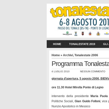
HOME
TONALESTATE 2019
GLI
Home
»
Archivi
,
Tonalestate 2006
Programma Tonalesta
4 LUGLIO 2010
NESSUN COMMENTO
giornata d’apertura, 5 agosto 2006,
BIEN
ore 11.30 Hotel Mirella Ponte di Legno
intervento della presidente
Maria Paola
Politiche Sociali,
Gian Guido Folloni
, vice 
Nunzio Apostolico in Messico