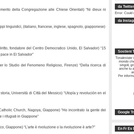
da Twitte
merito della Congregazione alle Chiese Orientali) “Ni dieux ni
Error: Could 
da Insta
ppi linguistici, (italiano, francese, inglese, spagnolo, giapponese)
diritto, fondatore del Centro Democratico Unido, El Salvador) “15
Sostieni 
 pace in El Salvador”
Tonalestate vi
mondo che 
er lo Studio del Fenomeno Religioso, Firenze) “Della ricerca di
singoli, g
anche tu a
a
Per informa
storia, Università di Città del Messico) “Utopía y revolución en el
tholic Church, Nagoya, Giappone) “Ho incontrato la gente dei
Google Tr
e i rifugiati in Giappone”
tico, Giappone) “L’arte è rivoluzione o la rivoluzione è arte?”
En Fr Es 