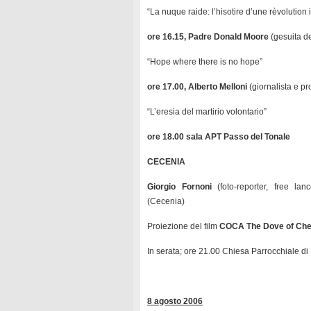
“La nuque raide: l’hisotire d’une rèvolution 
ore 16.15, Padre Donald Moore
(gesuita de
“Hope where there is no hope”
ore 17.00, Alberto Melloni
(giornalista e p
“L’eresia del martirio volontario”
ore 18.00 sala APT Passo del Tonale
CECENIA
Giorgio Fornoni
(foto-reporter, free lan
(Cecenia)
Proiezione del film
COCA The Dove of Ch
In serata; ore 21.00 Chiesa Parrocchiale di
8 agosto 2006