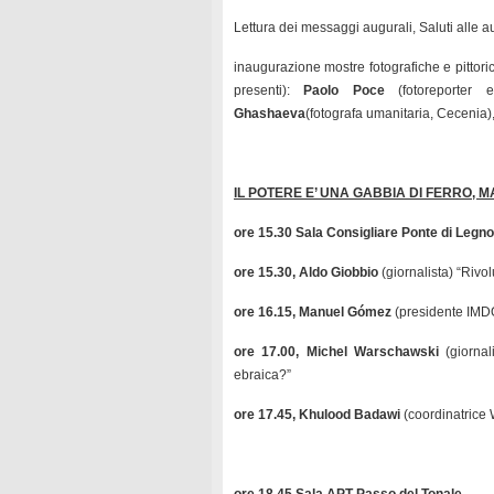
Lettura dei messaggi augurali, Saluti alle aut
inaugurazione mostre fotografiche e pittoric
presenti):
Paolo Poce
(fotoreporter 
Ghashaeva
(fotografa umanitaria, Cecenia)
IL POTERE E’ UNA GABBIA DI FERRO,
MA
ore 15.30 Sala Consigliare Ponte di Legno
ore 15.30, Aldo Giobbio
(giornalista) “Rivol
ore 16.15, Manuel Gómez
(presidente IMDOS
ore 17.00, Michel Warschawski
(giornal
ebraica?”
ore 17.45, Khulood Badawi
(coordinatrice 