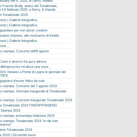
bruary the 6, 2020, in Derry, Ireland
 Francie Brolly, amico del Tonalestate,
il 6 febbraio 2020, a Derry, in Irlanda
i Tonalestate 2019
osto | Galleria fotografica
osto | Galleria fotografica
 guardare per non dover credere
ciamo d’amore, altri moriranno di freddo
osto | Galleria fotografica
ichel…..
o stampa: Concerto dell’8 agosto
Come è diverso fra qui e altrove
e. All’improvviso mi disse una voce…
019. Iniziano a Ponte di Legno le giornate del
TATE
gognarsi d’esser felice da solo
o stampa: Concerto del 7 agosto 2019
 stampa: Giornata inaugurale di Tonalestate
o stampa: Concerto inaugurale Tonalestate 2019
 Tonalestate 2019 ITA/ESP/FRA/ENG
 Stampa 2019
 stampa: presentata l’edizione 2019
 stampa: Tonalestate 2019 “In die irae:
Nuevos”
ione Tonalestate 2019
e 2019 | Gli uomini nuovi