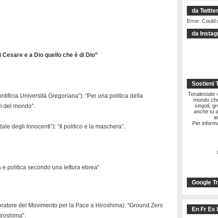
da Twitte
Error: Could 
da Insta
Cesare e a Dio quello che è di Dio”
Sostieni 
Tonalestate vi
ontificia Università Gregoriana”): “Per una politica della
mondo che 
ri del mondo”.
singoli, g
anche tu a
a
Per informa
e degli Innocenti”): “Il politico e la maschera”.
 e politica secondo una lettura ebrea”
Google Tr
aboratore del Movimento per la Pace a Hiroshima): “Ground Zero
En Fr Es 
iroshima”.