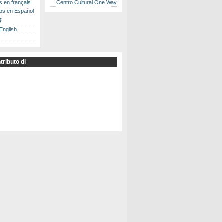
es en français
Centro Cultural One Way
los en Español
書
 English
tributo di