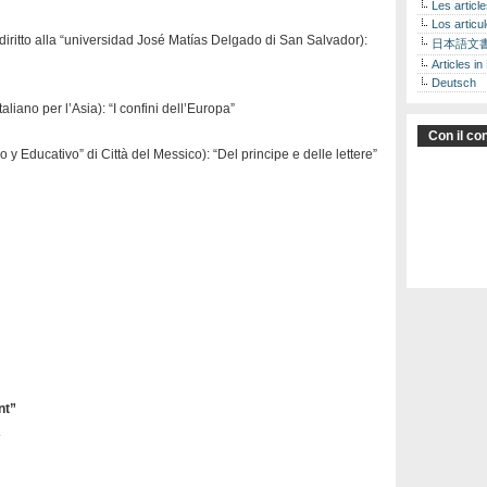
Les articl
Los articu
l diritto alla “universidad José Matías Delgado di San Salvador):
日本語文
Articles in
Deutsch
aliano per l’Asia): “I confini dell’Europa”
Con il con
co y Educativo” di Città del Messico): “Del principe e delle lettere”
nt”
A