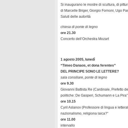
Si inaugurano le mostre di scultura, di pittur
di Marcelle Briger, Giorgio Fornoni, Ugo Pan
Saluti delle autorità
chiesa di ponte di legno
ore 21.30
Concerto dell’Orchestra Mozart
1 agosto 2005, lunedì
“Timeo Danaos, et dona ferentes”
DEL PRINCIPE SONO LE LETTERE?
sala consiliare, ponte di legno
ore 9.30
Giovanni Battista Re (Cardinale, Prefetto d
politiche: De Gasperi, Schumann e La Pira”
ore 10.15
Cyril Aslanov (Professore di lingua e letter
nazionalismo, religiona laica?”
ore 11.00
intervallo