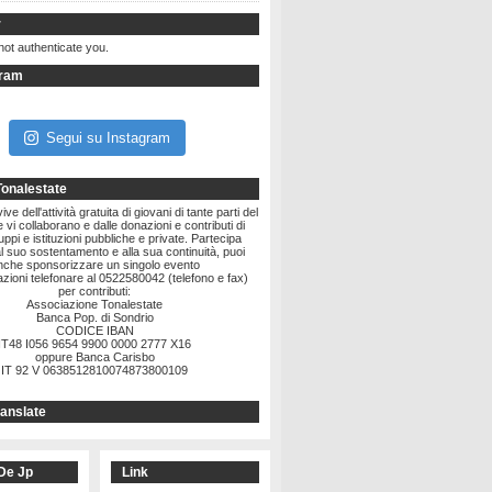
r
not authenticate you.
gram
Segui su Instagram
Tonalestate
ve dell'attività gratuita di giovani di tante parti del
vi collaborano e dalle donazioni e contributi di
ruppi e istituzioni pubbliche e private. Partecipa
l suo sostentamento e alla sua continuità, puoi
nche sponsorizzare un singolo evento
zioni telefonare al 0522580042 (telefono e fax)
per contributi:
Associazione Tonalestate
Banca Pop. di Sondrio
CODICE IBAN
IT48 I056 9654 9900 0000 2777 X16
oppure Banca Carisbo
IT 92 V 0638512810074873800109
anslate
De Jp
Link