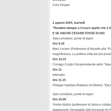
Coro Gospel
2 agosto 2005, martedì
“Rendete dunque a Cesare quello che è di 
E SE ANCHE CESARE FOSSE DI DIO
Sala consiliare, ponte di legno
Ore 9.30
Marc Leclerc (Professore di filosofia alla “P
magnificenza. La politica vista dai più pove
Ore 10.15
Corrago Corghi (Vicepresidente dello “Spedal
Ore 11
Intervallo
Ore 11.15
Philippe Haddad (Rabbino di Nîmes): “Etica
Sala consiliare, ponte di legno
Ore 16.00
Yoshio Nishio (professore di storia e coll
giapponese; messaggio dall’olocausto di H