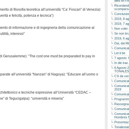
died on Fe
Ricordando
scomparso 
to di filosofia teoretica all’università “Ca’ Foscari” di Venezia):
Conclusion
verità e felicità, potenza e tecnica”)
2019, 8 ag
2019, 7 ag
ento di informazione e di ingegneria della comunicazione al
Non voler
tilità, interessi”
Se non bru
2019, 6 ag
Dai, dai M
Comunicat
Let it be
e” di Gerusalemme): “The cost one must be preparated to pay in
7 agosto. 
In die ira
6 Agosto 2
TONALES
parate all’università “Nanzan” di Nagoya): “Educare all’uomo o
C’è da ver
Comunicat
Comunicato
2019
chitettonico e tecniche espressive all’Università “CEDAC –
Comunicat
e” di Tegucigalpa): “università e miseria”
Programma
Rassegna
Comunicato
Comunicato
Hombres 
Presentaz
Tonalestat