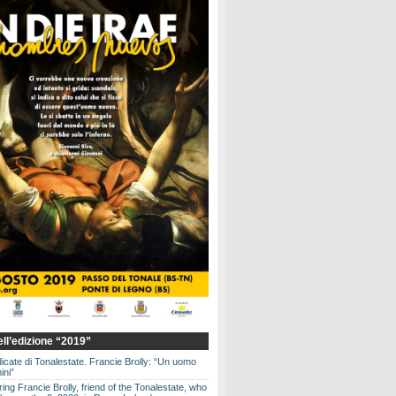
dell’edizione “2019”
dicate di Tonalestate. Francie Brolly: “Un uomo
ini”
g Francie Brolly, friend of the Tonalestate, who