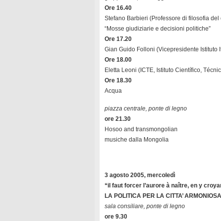
Ore 16.40
Stefano Barbieri (Professore di filosofia de
“Mosse giudiziarie e decisioni politiche”
Ore 17.20
Gian Guido Folloni (Vicepresidente Istituto It
Ore 18.00
Eletta Leoni (ICTE, Istituto Científico, Técni
Ore 18.30
Acqua
piazza centrale, ponte di legno
ore 21.30
Hosoo and transmongolian
musiche dalla Mongolia
3 agosto 2005, mercoledì
“il faut forcer l’aurore à naître, en y croya
LA POLITICA PER LA CITTA’ ARMONIOS
sala consiliare, ponte di legno
ore 9.30