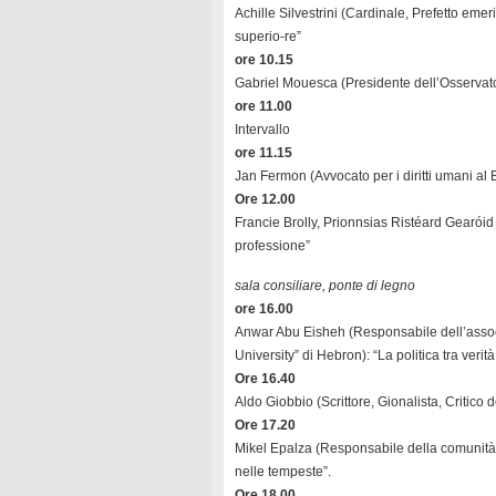
Achille Silvestrini (Cardinale, Prefetto eme
superio-re”
ore 10.15
Gabriel Mouesca (Presidente dell’Osservator
ore 11.00
Intervallo
ore 11.15
Jan Fermon (Avvocato per i diritti umani al B
Ore 12.00
Francie Brolly, Prionnsias Ristéard Gearóid 
professione”
sala consiliare, ponte di legno
ore 16.00
Anwar Abu Eisheh (Responsabile dell’associa
University” di Hebron): “La politica tra verità
Ore 16.40
Aldo Giobbio (Scrittore, Gionalista, Critico 
Ore 17.20
Mikel Epalza (Responsabile della comunità b
nelle tempeste”.
Ore 18.00