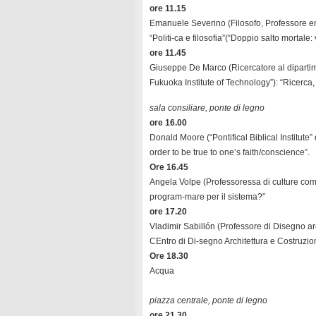
ore 11.15
Emanuele Severino (Filosofo, Professore emeri
“Politi-ca e filosofia”(“Doppio salto mortale: 
ore 11.45
Giuseppe De Marco (Ricercatore al dipartim
Fukuoka Institute of Technology”): “Ricerca, u
sala consiliare, ponte di legno
ore 16.00
Donald Moore (“Pontifical Biblical Institut
order to be true to one’s faith/conscience”.
Ore 16.45
Angela Volpe (Professoressa di culture com
program-mare per il sistema?”
ore 17.20
Vladimir Sabillón (Professore di Disegno ar
CEntro di Di-segno Architettura e Costruzion
Ore 18.30
Acqua
piazza centrale, ponte di legno
ore 21.30