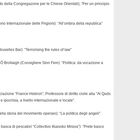
rito della Congregazone per le Chiese Orientali); “Per un principio
io Internazionale delle Prigioni): “All’ombra della republica”
ruxelles Bar): “Terrorising the rules of law”
Ó Brollaigh (Consigliere Sinn Fein): “Politica: da vocazione a
zione “France-Hebron”, Professore di diritto civile alla “Al Quds
 e ipocrisia, a livello internazionale e locale”.
della storia del movimento operaio): “La politica degli angeli”.
asca di pescatori “Collectivo Itsasoko Misioa”): “Prete basco