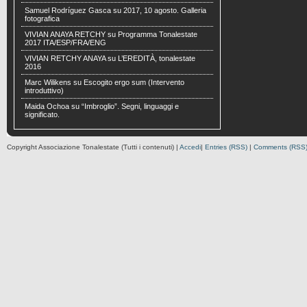
Samuel Rodríguez Gasca
su
2017, 10 agosto. Galleria
fotografica
VIVIAN ANAYA RETCHY
su
Programma Tonalestate
2017 ITA/ESP/FRA/ENG
VIVIAN RETCHY ANAYA
su
L’EREDITÀ, tonalestate
2016
Marc Wilikens
su
Escogito ergo sum (Intervento
introduttivo)
Maida Ochoa
su
“Imbroglio”. Segni, linguaggi e
significato.
Copyright Associazione Tonalestate (Tutti i contenuti) |
Accedi
|
Entries (RSS)
|
Comments (RSS