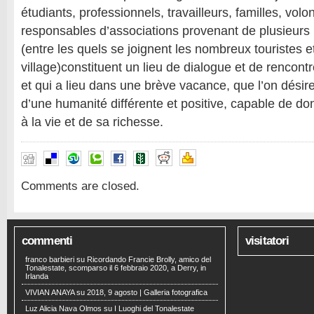
étudiants, professionnels, travailleurs, familles, volon
responsables d’associations provenant de plusieurs
(entre les quels se joignent les nombreux touristes e
village)constituent un lieu de dialogue et de rencont
et qui a lieu dans une brève vacance, que l’on désire 
d’une humanité différente et positive, capable de d
à la vie et de sa richesse.
Comments are closed.
commenti
visitatori
franco barbieri
su
Ricordando Francie Brolly, amico del
Tonalestate, scomparso il 6 febbraio 2020, a Derry, in
Irlanda
VIVIAN ANAYA
su
2018, 9 agosto | Galleria fotografica
Luz Alicia Nava Olmos
su
I Luoghi del Tonalestate