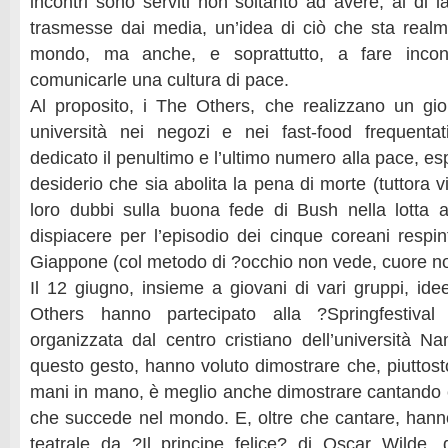
incontri sono serviti non soltanto ad avere, al di là
trasmesse dai media, un’idea di ciò che sta real
mondo, ma anche, e soprattutto, a fare inco
comunicarle una cultura di pace.
Al proposito, i The Others, che realizzano un giorn
università nei negozi e nei fast-food frequenta
dedicato il penultimo e l’ultimo numero alla pace, es
desiderio che sia abolita la pena di morte (tuttora v
loro dubbi sulla buona fede di Bush nella lotta al
dispiacere per l’episodio dei cinque coreani respin
Giappone (col metodo di ?occhio non vede, cuore n
Il 12 giugno, insieme a giovani di vari gruppi, ide
Others hanno partecipato alla ?Springfestiva
organizzata dal centro cristiano dell’università 
questo gesto, hanno voluto dimostrare che, piuttost
mani in mano, è meglio anche dimostrare cantando c
che succede nel mondo. E, oltre che cantare, hann
teatrale da ?Il principe felice? di Oscar Wilde,