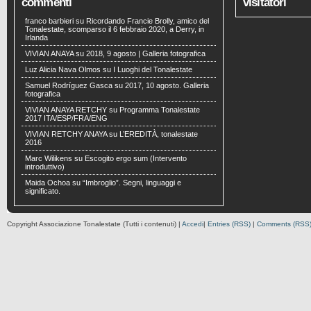
commenti
visitatori
franco barbieri
su
Ricordando Francie Brolly, amico del
Tonalestate, scomparso il 6 febbraio 2020, a Derry, in
Irlanda
VIVIAN ANAYA
su
2018, 9 agosto | Galleria fotografica
Luz Alicia Nava Olmos
su
I Luoghi del Tonalestate
Samuel Rodríguez Gasca
su
2017, 10 agosto. Galleria
fotografica
VIVIAN ANAYA RETCHY
su
Programma Tonalestate
2017 ITA/ESP/FRA/ENG
VIVIAN RETCHY ANAYA
su
L’EREDITÀ, tonalestate
2016
Marc Wilikens
su
Escogito ergo sum (Intervento
introduttivo)
Maida Ochoa
su
“Imbroglio”. Segni, linguaggi e
significato.
Copyright Associazione Tonalestate (Tutti i contenuti) |
Accedi
|
Entries (RSS)
|
Comments (RSS