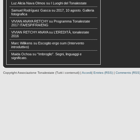
Luz Alicia Nava Olmos
su
I Luoghi del Tonalestate
Samuel Rodríguez Gasca
su
2017, 10 agosto. Galleria
fotografica
VIVIAN ANAYA RETCHY
su
Programma Tonalestate
2017 ITA/ESP/FRA/ENG
VIVIAN RETCHY ANAYA
su
L’EREDITÀ, tonalestate
2016
Marc Wilikens
su
Escogito ergo sum (Intervento
introduttivo)
Maida Ochoa
su
“Imbroglio”. Segni, linguaggi e
significato.
Copyright Associazione Tonalestate (Tutti i contenuti) |
Accedi
|
Entries (RSS)
|
Comments (RSS