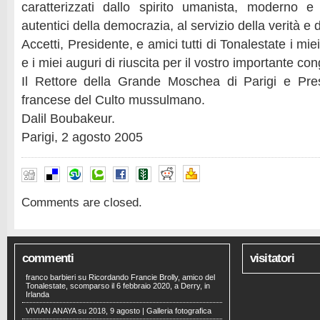
caratterizzati dallo spirito umanista, moderno e 
autentici della democrazia, al servizio della verità e 
Accetti, Presidente, e amici tutti di Tonalestate i mie
e i miei auguri di riuscita per il vostro importante co
Il Rettore della Grande Moschea di Parigi e Pres
francese del Culto mussulmano.
Dalil Boubakeur.
Parigi, 2 agosto 2005
Comments are closed.
commenti
visitatori
franco barbieri
su
Ricordando Francie Brolly, amico del
Tonalestate, scomparso il 6 febbraio 2020, a Derry, in
Irlanda
VIVIAN ANAYA
su
2018, 9 agosto | Galleria fotografica