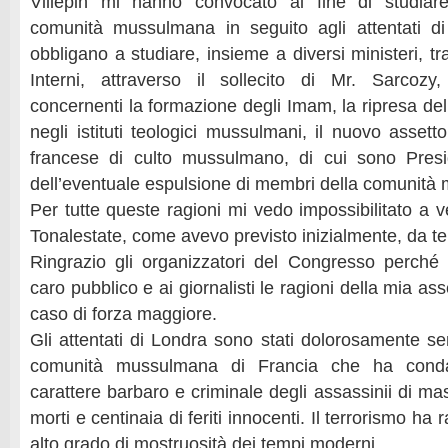
Villepin mi hanno convocato al fine di studiare
comunità mussulmana in seguito agli attentati di
obbligano a studiare, insieme a diversi ministeri, tra
Interni, attraverso il sollecito di Mr. Sarcozy,
concernenti la formazione degli Imam, la ripresa dell
negli istituti teologici mussulmani, il nuovo asset
francese di culto mussulmano, di cui sono Presi
dell’eventuale espulsione di membri della comunità
Per tutte queste ragioni mi vedo impossibilitato a 
Tonalestate, come avevo previsto inizialmente, da t
Ringrazio gli organizzatori del Congresso perché
caro pubblico e ai giornalisti le ragioni della mia a
caso di forza maggiore.
Gli attentati di Londra sono stati dolorosamente sent
comunità mussulmana di Francia che ha conda
carattere barbaro e criminale degli assassinii di m
morti e centinaia di feriti innocenti. Il terrorismo ha 
alto grado di mostruosità dei tempi moderni.