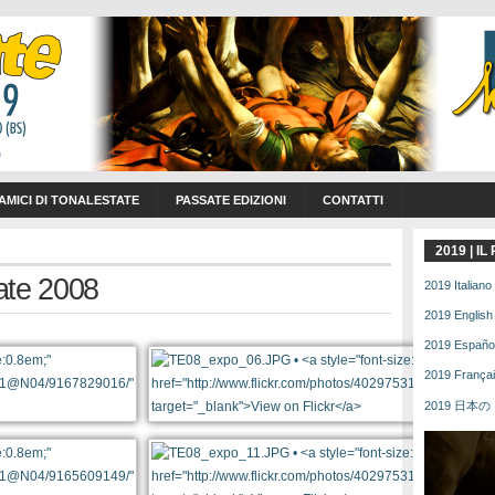
 AMICI DI TONALESTATE
PASSATE EDIZIONI
CONTATTI
2019 | I
ate 2008
2019 Italiano 
2019 English 
2019 Español 
2019 Français
2019 日本の | 