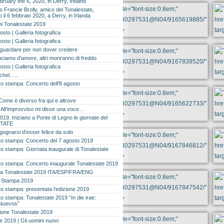
bruary the 6, 2020, in Derry, Ireland
 Francie Brolly, amico del Tonalestate,
il 6 febbraio 2020, a Derry, in Irlanda
i Tonalestate 2019
osto | Galleria fotografica
osto | Galleria fotografica
 guardare per non dover credere
ciamo d’amore, altri moriranno di freddo
osto | Galleria fotografica
ichel…..
o stampa: Concerto dell’8 agosto
Come è diverso fra qui e altrove
e. All’improvviso mi disse una voce…
019. Iniziano a Ponte di Legno le giornate del
TATE
gognarsi d’esser felice da solo
o stampa: Concerto del 7 agosto 2019
 stampa: Giornata inaugurale di Tonalestate
o stampa: Concerto inaugurale Tonalestate 2019
 Tonalestate 2019 ITA/ESP/FRA/ENG
 Stampa 2019
 stampa: presentata l’edizione 2019
 stampa: Tonalestate 2019 “In die irae:
Nuevos”
ione Tonalestate 2019
e 2019 | Gli uomini nuovi