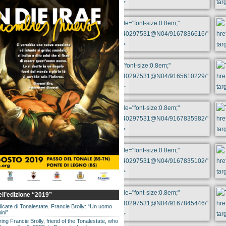
dell’edizione “2019”
dicate di Tonalestate. Francie Brolly: “Un uomo
ini”
g Francie Brolly, friend of the Tonalestate, who