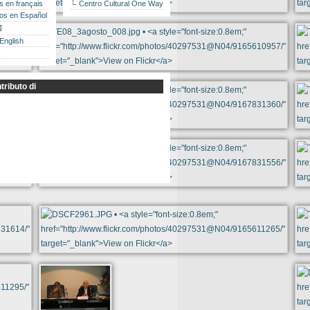
es en français
Centro Cultural One Way
los en Español
書
 English
tributo di