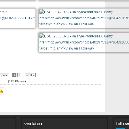
 prev
1
2
next »
(113 Photos)
visitatori
follow