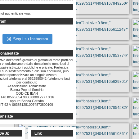
r
not authenticate you.
gram
Segui su Instagram
Tonalestate
ve dell'attività gratuita di giovani di tante parti del
vi collaborano e dalle donazioni e contributi di
ruppi e istituzioni pubbliche e private. Partecipa
l suo sostentamento e alla sua continuità, puoi
nche sponsorizzare un singolo evento
zioni telefonare al 0522580042 (telefono e fax)
per contributi:
Associazione Tonalestate
Banca Pop. di Sondrio
CODICE IBAN
IT48 I056 9654 9900 0000 2777 X16
oppure Banca Carisbo
IT 92 V 0638512810074873800109
anslate
De Jp
Link