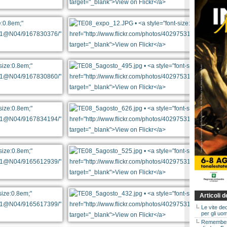
Articoli 
Le vite de
per gli uom
Rememberin