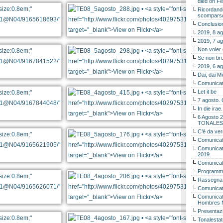
died on Fe
Ricordando
scomparso 
Conclusion
2019, 8 ag
2019, 7 ag
Non voler
Se non bru
2019, 6 ag
Dai, dai M
Comunicat
Let it be
7 agosto. 
In die ira
6 Agosto 2
TONALES
C’è da ver
Comunicat
Comunicato
2019
Comunicat
Programma
Rassegna
Comunicato
Comunicato
Hombres 
Presentaz
Tonalestat