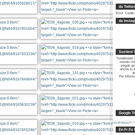
da Twitte
Error: Could 
da Insta
Sostieni 
Tonalestate vi
mondo che 
singoli, g
anche tu a
a
Per informa
Google Tr
En Fr Es 