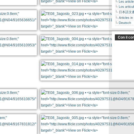
Les articl
Los articu
日本語文
Articles in
Deutsch
Con il con