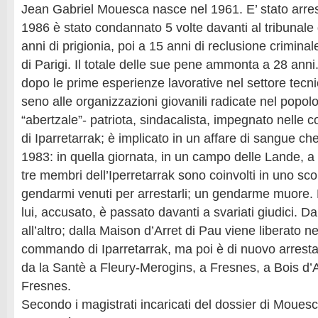
Jean Gabriel Mouesca nasce nel 1961. E’ stato arres
1986 è stato condannato 5 volte davanti al tribunale
anni di prigionia, poi a 15 anni di reclusione crimina
di Parigi. Il totale delle sue pene ammonta a 28 ann
dopo le prime esperienze lavorative nel settore tecni
seno alle organizzazioni giovanili radicate nel popol
“abertzale”- patriota, sindacalista, impegnato nelle c
di Iparretarrak; è implicato in un affare di sangue che
1983: in quella giornata, in un campo delle Lande, a
tre membri dell’Iperretarrak sono coinvolti in uno sc
gendarmi venuti per arrestarli; un gendarme muore.
lui, accusato, è passato davanti a svariati giudici. 
all’altro; dalla Maison d’Arret di Pau viene liberato 
commando di Iparretarrak, ma poi è di nuovo arrest
da la Santè a Fleury-Merogins, a Fresnes, a Bois d’
Fresnes.
Secondo i magistrati incaricati del dossier di Mouesc