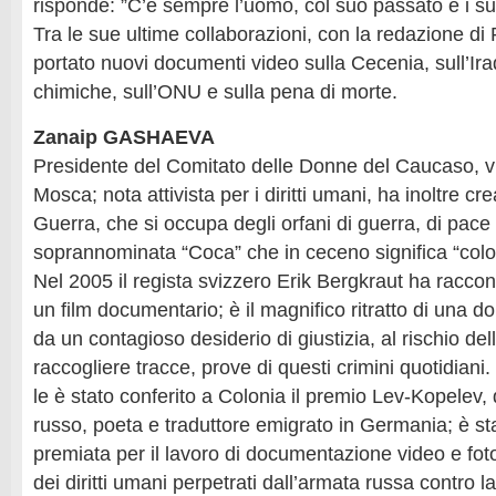
risponde: ”C’è sempre l’uomo, col suo passato e i suo
Tra le sue ultime collaborazioni, con la redazione di 
portato nuovi documenti video sulla Cecenia, sull’Ira
chimiche, sull’ONU e sulla pena di morte.
Zanaip GASHAEVA
Presidente del Comitato delle Donne del Caucaso, v
Mosca; nota attivista per i diritti umani, ha inoltre cr
Guerra, che si occupa degli orfani di guerra, di pace e
soprannominata “Coca” che in ceceno significa “col
Nel 2005 il regista svizzero Erik Bergkraut ha raccont
un film documentario; è il magnifico ritratto di una
da un contagioso desiderio di giustizia, al rischio dell
raccogliere tracce, prove di questi crimini quotidian
le è stato conferito a Colonia il premio Lev-Kopelev, 
russo, poeta e traduttore emigrato in Germania; è sta
premiata per il lavoro di documentazione video e foto
dei diritti umani perpetrati dall’armata russa contro l