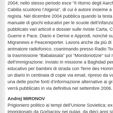
2004; nello stesso periodo esce “Il ritorno degli Aarch 
Cabilia scuotono l’Algeria”, di cui è autore insieme a
regista. Nel dicembre 2004 pubblica quando la testa r
manuale di giochi educativi per le scuole dell’infanzia
pubblicato vari articoli e dossier sulle riviste Carta,
Guerre e Pace, Diario e Derive e Approdi, nonché sui
Migranews e Peacereporter. Lavora anche da più di
animatore radiofonico, coanimando presso Radio To
la trasmissione “Babalasala” poi “Mondonotizie” sul
dell’immigrazione. Inviato in missione a Baghdad per
educativo per bambini di strada con Terre des Homm
un diario in centinaia di copie via email, ripreso da va
una delle poche fonti d’informazione alternative ai gr
verrà pubblicato in via definitiva nel settembre 2006.
Andrej MIRONOV
Prigioniero politico ai tempi dell’Unione Sovietica; ex
imprigionato da Gorbaciov nei gulag, da dieci anni si