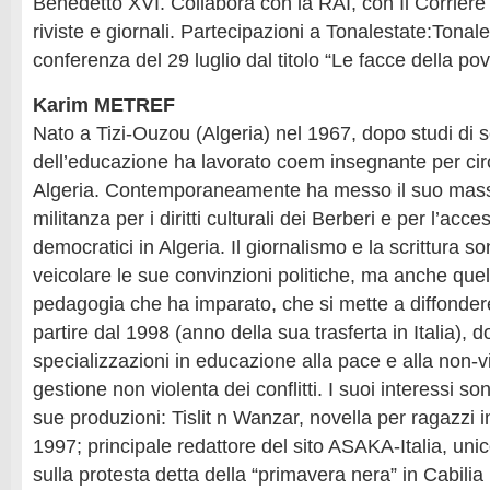
Benedetto XVI. Collabora con la RAI, con Il Corriere 
riviste e giornali. Partecipazioni a Tonalestate:Tonal
conferenza del 29 luglio dal titolo “Le facce della pov
Karim METREF
Nato a Tizi-Ouzou (Algeria) nel 1967, dopo studi di 
dell’educazione ha lavorato coem insegnante per circ
Algeria. Contemporaneamente ha messo il suo mas
militanza per i diritti culturali dei Berberi e per l’access
democratici in Algeria. Il giornalismo e la scrittura s
veicolare le sue convinzioni politiche, ma anche que
pedagogia che ha imparato, che si mette a diffonde
partire dal 1998 (anno della sua trasferta in Italia), 
specializzazioni in educazione alla pace e alla non-vi
gestione non violenta dei conflitti. I suoi interessi so
sue produzioni: Tislit n Wanzar, novella per ragazzi i
1997; principale redattore del sito ASAKA-Italia, unic
sulla protesta detta della “primavera nera” in Cabilia