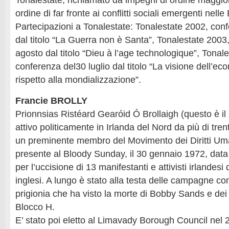
Tonalestate, richiamato da impegni di ordine maggior
ordine di far fronte ai conflitti sociali emergenti nelle
Partecipazioni a Tonalestate: Tonalestate 2002, con
dal titolo “La Guerra non è Santa”, Tonalestate 2003
agosto dal titolo “Dieu à l’age technologique”, Tonal
conferenza del30 luglio dal titolo “La visione dell’ec
rispetto alla mondializzazione”.
Francie BROLLY
Prionnsias Ristéard Gearóid Ó Brollaigh (questo è i
attivo politicamente in Irlanda del Nord da più di trent’
un preminente membro del Movimento dei Diritti Uma
presente al Bloody Sunday, il 30 gennaio 1972, data 
per l’uccisione di 13 manifestanti e attivisti irlandesi 
inglesi. A lungo è stato alla testa delle campagne con
prigionia che ha visto la morte di Bobby Sands e de
Blocco H.
E’ stato poi eletto al Limavady Borough Council nel 