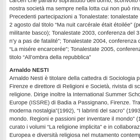
carceri che parlano soprattutto dell’uomo, sconvolto d
nostra società ma sempre nella lotta cui non può rin
Precedenti partecipazioni a Tonalestate: tonalestate
2 agosto dal titolo “Ma nuit carcérale était étoilée” 
militante basco); Tonalestate 2003, conferenza del 3 a
n’y a pas de fatalité”; Tonalestate 2004, conferenza d
“La misére encarcerée”; Tonalestate 2005, conferenz
titolo “All’ombra della repubblica”
Arnaldo NESTI
Arnaldo Nesti è titolare della cattedra di Sociologia p
Firenze e direttore di Religioni e Società, rivista di s
religione. Dirige inoltre la International Summer Sch
Europe (ISSRE) di Badia a Passignano, Firenze. Tra
moderna nostalgia”(1992), “I labrinti del sacro” (1993
mondo. Regioni e passioni per inventare il mondo” (1
curato i volumi “La religione implicita” e in collaboraz
Europea e diversità religiosa nel mutamento contem