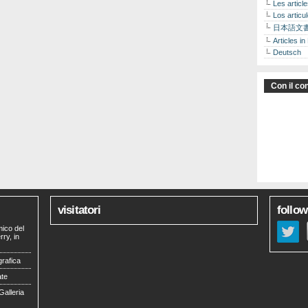
Les articl
Los articu
日本語文
Articles in
Deutsch
Con il con
visitatori
follow
mico del
ry, in
grafica
ate
Galleria