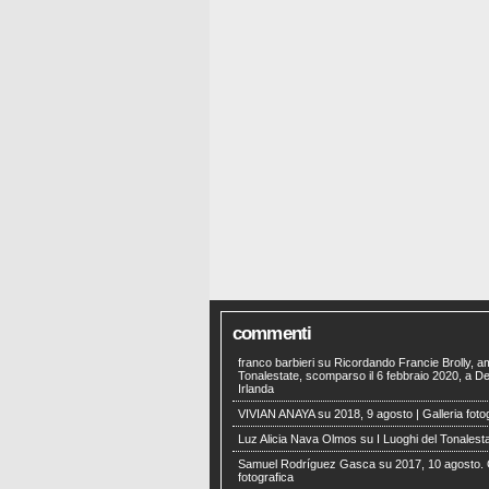
commenti
franco barbieri
su
Ricordando Francie Brolly, a
Tonalestate, scomparso il 6 febbraio 2020, a Der
Irlanda
VIVIAN ANAYA
su
2018, 9 agosto | Galleria foto
Luz Alicia Nava Olmos
su
I Luoghi del Tonalest
Samuel Rodríguez Gasca
su
2017, 10 agosto. 
fotografica