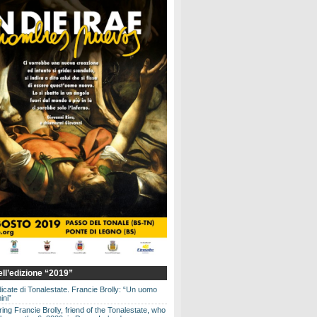
dell’edizione “2019”
dicate di Tonalestate. Francie Brolly: “Un uomo
ini”
g Francie Brolly, friend of the Tonalestate, who