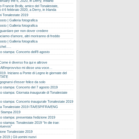
bruary the 6, 2020, in Derry, Ireland
 Francie Brolly, amico del Tonalestate,
il 6 febbraio 2020, a Derry, in Irlanda
i Tonalestate 2019
osto | Galleria fotografica
osto | Galleria fotografica
 guardare per non dover credere
ciamo d’amore, altri moriranno di freddo
osto | Galleria fotografica
ichel…..
o stampa: Concerto dell’8 agosto
Come è diverso fra qui e altrove
e. All’improvviso mi disse una voce…
019. Iniziano a Ponte di Legno le giornate del
TATE
gognarsi d’esser felice da solo
o stampa: Concerto del 7 agosto 2019
 stampa: Giornata inaugurale di Tonalestate
o stampa: Concerto inaugurale Tonalestate 2019
 Tonalestate 2019 ITA/ESP/FRA/ENG
 Stampa 2019
 stampa: presentata l’edizione 2019
 stampa: Tonalestate 2019 “In die irae:
Nuevos”
ione Tonalestate 2019
e 2019 | Gli uomini nuovi