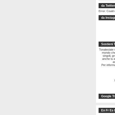
da Twitte
Error: Could 
da Insta
Sostieni 
Tonalestate vi
mondo che 
singoli, g
anche tu a
a
Per informa
Google Tr
En Fr Es 