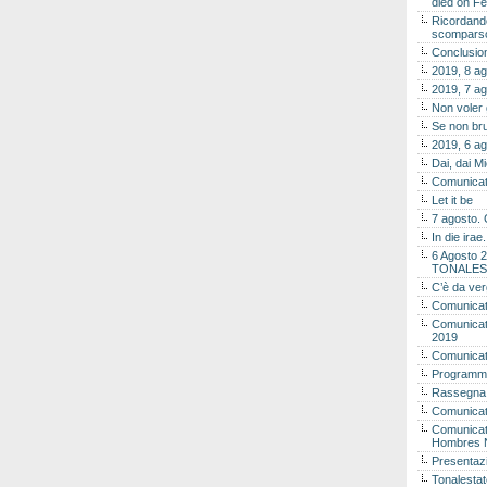
died on Fe
Ricordando
scomparso 
Conclusion
2019, 8 ag
2019, 7 ag
Non voler
Se non bru
2019, 6 ag
Dai, dai M
Comunicat
Let it be
7 agosto. 
In die ira
6 Agosto 2
TONALES
C’è da ver
Comunicat
Comunicato
2019
Comunicat
Programma
Rassegna
Comunicato
Comunicato
Hombres 
Presentaz
Tonalestat