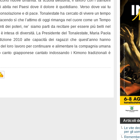
iscono nuove umanità: la scuola Beduina, il lavoro con i bambini
chi abita nei Paesi dove il dolore è quotidiano. Verso dove vai tu
consolazione e di pace. Tonalestate ha cercato di vivere un tempo
acendo sì che l’attimo di oggi rimanga nel cuore come un Tempo
i dei poteri, ne’ siamo parti da recitare per essere più belli nel
 è intesa di diversità. La Presidente del Tonalestate, Maria Paola
edizione 2010 alle capacità dei ragazzi che quest’anno hanno
za del loro lavoro per continuare e alimentare la compagnia umana
mo canto giapponese cantato indossando i Kimono tradizionali è
Articoli 
Le vite de
per gli uom
Rememberin