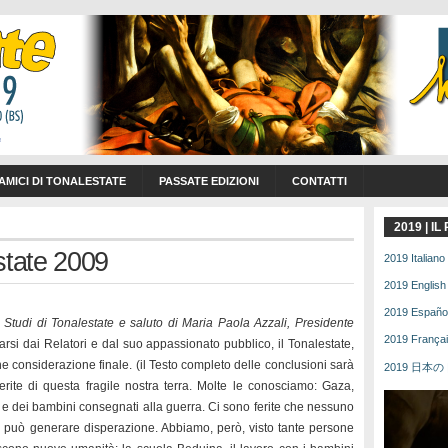
 AMICI DI TONALESTATE
PASSATE EDIZIONI
CONTATTI
2019 | I
state 2009
2019 Italiano 
2019 English 
2019 Español 
o Studi di Tonalestate e saluto di Maria Paola Azzali, Presidente
2019 Français
si dai Relatori e dal suo appassionato pubblico, il Tonalestate,
e considerazione finale. (il Testo completo delle conclusioni sarà
2019 日本の | 
ferite di questa fragile nostra terra. Molte le conosciamo: Gaza,
ti e dei bambini consegnati alla guerra. Ci sono ferite che nessuno
 può generare disperazione. Abbiamo, però, visto tante persone