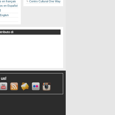
es en français
Centro Cultural One Way
los en Español
書
 English
tributo di
 us!