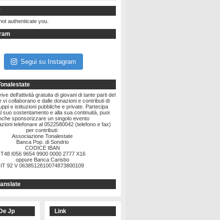
r
not authenticate you.
gram
Segui su Instagram
Tonalestate
ve dell'attività gratuita di giovani di tante parti del
vi collaborano e dalle donazioni e contributi di
ruppi e istituzioni pubbliche e private. Partecipa
l suo sostentamento e alla sua continuità, puoi
nche sponsorizzare un singolo evento
zioni telefonare al 0522580042 (telefono e fax)
per contributi:
Associazione Tonalestate
Banca Pop. di Sondrio
CODICE IBAN
IT48 I056 9654 9900 0000 2777 X16
oppure Banca Carisbo
IT 92 V 0638512810074873800109
anslate
De Jp
Link