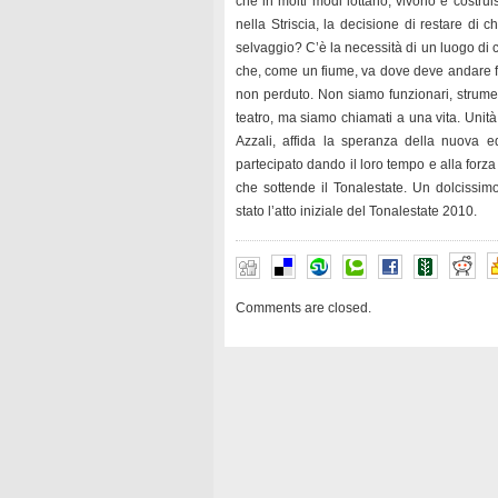
che in molti modi lottano, vivono e costru
nella Striscia, la decisione di restare di 
selvaggio? C’è la necessità di un luogo di 
che, come un fiume, va dove deve andare f
non perduto. Non siamo funzionari, strument
teatro, ma siamo chiamati a una vita. Unità
Azzali, affida la speranza della nuova 
partecipato dando il loro tempo e alla for
che sottende il Tonalestate. Un dolcissi
stato l’atto iniziale del Tonalestate 2010.
Comments are closed.