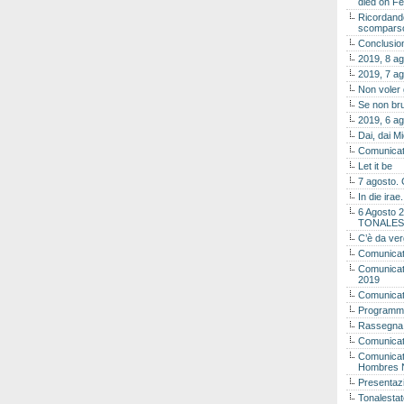
died on Fe
Ricordando
scomparso 
Conclusion
2019, 8 ag
2019, 7 ag
Non voler
Se non bru
2019, 6 ag
Dai, dai M
Comunicat
Let it be
7 agosto. 
In die ira
6 Agosto 2
TONALES
C’è da ver
Comunicat
Comunicato
2019
Comunicat
Programma
Rassegna
Comunicato
Comunicato
Hombres 
Presentaz
Tonalestat