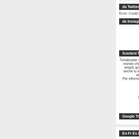
da Twitte
Error: Could 
da Insta
Sostieni 
Tonalestate vi
mondo che 
singoli, g
anche tu a
a
Per informa
Google Tr
En Fr Es 