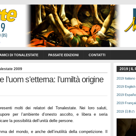
 AMICI DI TONALESTATE
PASSATE EDIZIONI
CONTATTI
alestate 2009
2019 | I
l’uom s’etterna: l’umiltà origine
2019 Italiano 
2019 English 
2019 Español 
2019 Français
esenti molti dei relatori del Tonalestate. Nei loro saluti,
2019 日本の | 
pore per l’ambiente d’onesto ascolto, e libera e seria
care la possibilità dell’unità delle persone.
a del mondo, e anche dell’inutilità della competizione. Il