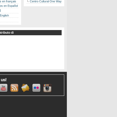
es en français
Centro Cultural One Way
los en Español
書
 English
tributo di
 us!