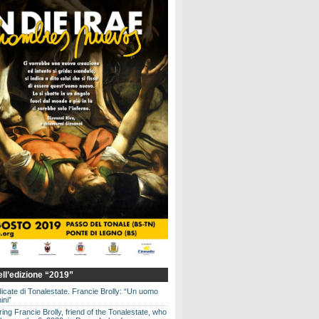
dell’edizione “2019”
dicate di Tonalestate. Francie Brolly: “Un uomo
ini”
g Francie Brolly, friend of the Tonalestate, who