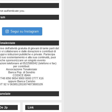
r
not authenticate you.
gram
Segui su Instagram
Tonalestate
ve dell'attività gratuita di giovani di tante parti del
vi collaborano e dalle donazioni e contributi di
ruppi e istituzioni pubbliche e private. Partecipa
l suo sostentamento e alla sua continuità, puoi
nche sponsorizzare un singolo evento
zioni telefonare al 0522580042 (telefono e fax)
per contributi:
Associazione Tonalestate
Banca Pop. di Sondrio
CODICE IBAN
IT48 I056 9654 9900 0000 2777 X16
oppure Banca Carisbo
IT 92 V 0638512810074873800109
anslate
De Jp
Link