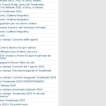
bruary the 6, 2020, in Derry, Ireland
 Francie Brolly, amico del Tonalestate,
il 6 febbraio 2020, a Derry, in Irlanda
i Tonalestate 2019
osto | Galleria fotografica
osto | Galleria fotografica
 guardare per non dover credere
ciamo d’amore, altri moriranno di freddo
osto | Galleria fotografica
ichel…..
o stampa: Concerto dell’8 agosto
Come è diverso fra qui e altrove
e. All’improvviso mi disse una voce…
019. Iniziano a Ponte di Legno le giornate del
TATE
gognarsi d’esser felice da solo
o stampa: Concerto del 7 agosto 2019
 stampa: Giornata inaugurale di Tonalestate
o stampa: Concerto inaugurale Tonalestate 2019
 Tonalestate 2019 ITA/ESP/FRA/ENG
 Stampa 2019
 stampa: presentata l’edizione 2019
 stampa: Tonalestate 2019 “In die irae:
Nuevos”
ione Tonalestate 2019
e 2019 | Gli uomini nuovi