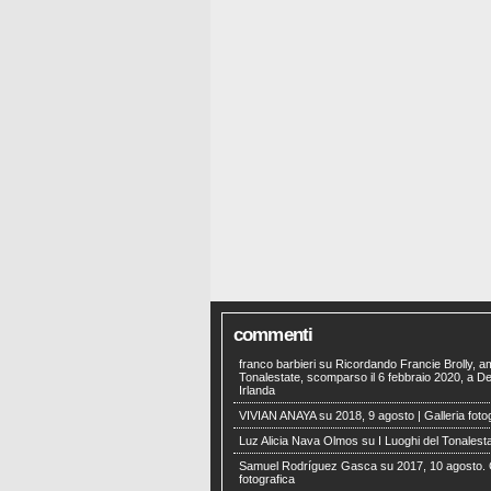
commenti
franco barbieri
su
Ricordando Francie Brolly, a
Tonalestate, scomparso il 6 febbraio 2020, a Der
Irlanda
VIVIAN ANAYA
su
2018, 9 agosto | Galleria foto
Luz Alicia Nava Olmos
su
I Luoghi del Tonalest
Samuel Rodríguez Gasca
su
2017, 10 agosto. 
fotografica