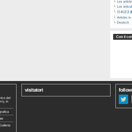
Les articl
Los articu
日本語文
Articles in
Deutsch
Con il con
visitatori
follow
mico del
ry, in
grafica
ate
Galleria