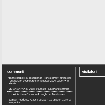
commenti
visitatori
franco barbieri
su
Ricordando Francie Brolly, amico del
Tonalestate, scomparso il 6 febbraio 2020, a Derry, in
Irlanda
VIVIAN ANAYA
su
2018, 9 agosto | Galleria fotografica
Luz Alicia Nava Olmos
su
I Luoghi del Tonalestate
Samuel Rodríguez Gasca
su
2017, 10 agosto. Galleria
fotografica