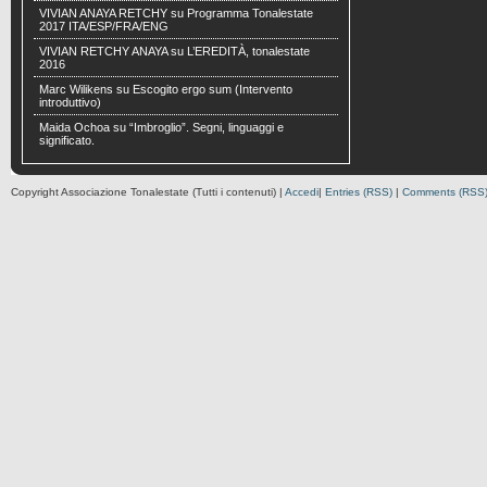
VIVIAN ANAYA RETCHY
su
Programma Tonalestate
2017 ITA/ESP/FRA/ENG
VIVIAN RETCHY ANAYA
su
L’EREDITÀ, tonalestate
2016
Marc Wilikens
su
Escogito ergo sum (Intervento
introduttivo)
Maida Ochoa
su
“Imbroglio”. Segni, linguaggi e
significato.
Copyright Associazione Tonalestate (Tutti i contenuti) |
Accedi
|
Entries (RSS)
|
Comments (RSS