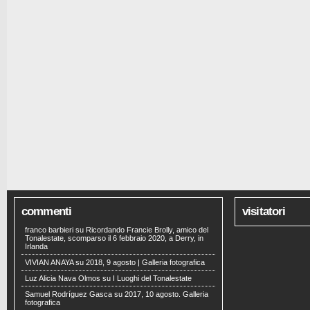
commenti
visitatori
franco barbieri
su
Ricordando Francie Brolly, amico del
Tonalestate, scomparso il 6 febbraio 2020, a Derry, in
Irlanda
VIVIAN ANAYA
su
2018, 9 agosto | Galleria fotografica
Luz Alicia Nava Olmos
su
I Luoghi del Tonalestate
Samuel Rodríguez Gasca
su
2017, 10 agosto. Galleria
fotografica