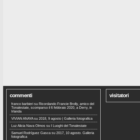
commenti
visitatori
franco barbieri
su
Ricordando Francie Brolly, amico del
Tonalestate, scomparso il 6 febbraio 2020, a Derry, in
Irlanda
VIVIAN ANAYA
su
2018, 9 agosto | Galleria fotografica
Luz Alicia Nava Olmos
su
I Luoghi del Tonalestate
Samuel Rodríguez Gasca
su
2017, 10 agosto. Galleria
fotografica