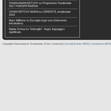
VIVIAN ANAYA RETCHY
su
Programma Tonalestate
2017 ITA/ESP/FRA/ENG
VIVIAN RETCHY ANAYA
su
L’EREDITÀ, tonalestate
2016
Marc Wilikens
su
Escogito ergo sum (Intervento
introduttivo)
Maida Ochoa
su
“Imbroglio”. Segni, linguaggi e
significato.
Copyright Associazione Tonalestate (Tutti i contenuti) |
Accedi
|
Entries (RSS)
|
Comments (RSS