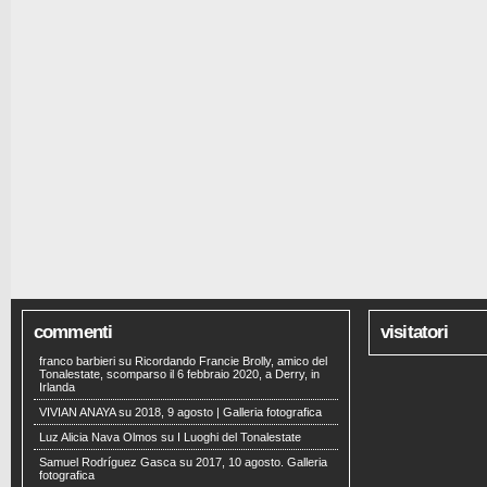
commenti
visitatori
franco barbieri
su
Ricordando Francie Brolly, amico del
Tonalestate, scomparso il 6 febbraio 2020, a Derry, in
Irlanda
VIVIAN ANAYA
su
2018, 9 agosto | Galleria fotografica
Luz Alicia Nava Olmos
su
I Luoghi del Tonalestate
Samuel Rodríguez Gasca
su
2017, 10 agosto. Galleria
fotografica