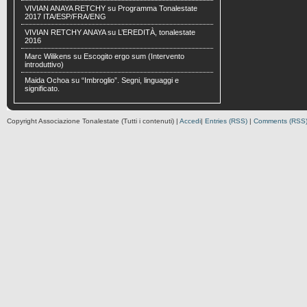
VIVIAN ANAYA RETCHY
su
Programma Tonalestate
2017 ITA/ESP/FRA/ENG
VIVIAN RETCHY ANAYA
su
L’EREDITÀ, tonalestate
2016
Marc Wilikens
su
Escogito ergo sum (Intervento
introduttivo)
Maida Ochoa
su
“Imbroglio”. Segni, linguaggi e
significato.
Copyright Associazione Tonalestate (Tutti i contenuti) |
Accedi
|
Entries (RSS)
|
Comments (RSS