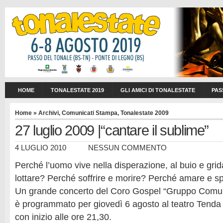
HOME
TONALESTATE 2019
GLI AMICI DI TONALESTATE
PAS
Home
»
Archivi
,
Comunicati Stampa
,
Tonalestate 2009
27 luglio 2009 |“cantare il sublime”
4 LUGLIO 2010
NESSUN COMMENTO
Perché l’uomo vive nella disperazione, al buio e gri
lottare? Perché soffrire e morire? Perché amare e s
Un grande concerto del Coro Gospel “Gruppo Comuni
è programmato per giovedì 6 agosto al teatro Tenda
con inizio alle ore 21,30.