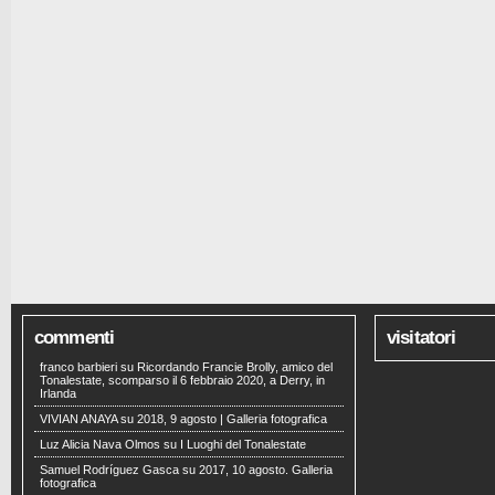
commenti
visitatori
franco barbieri
su
Ricordando Francie Brolly, amico del
Tonalestate, scomparso il 6 febbraio 2020, a Derry, in
Irlanda
VIVIAN ANAYA
su
2018, 9 agosto | Galleria fotografica
Luz Alicia Nava Olmos
su
I Luoghi del Tonalestate
Samuel Rodríguez Gasca
su
2017, 10 agosto. Galleria
fotografica