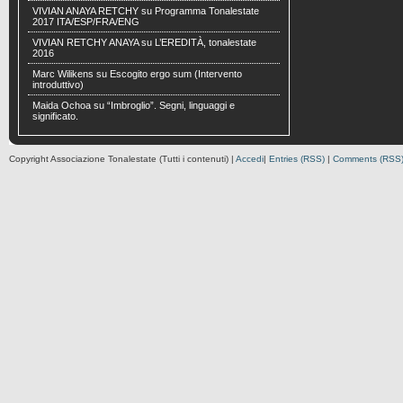
VIVIAN ANAYA RETCHY
su
Programma Tonalestate
2017 ITA/ESP/FRA/ENG
VIVIAN RETCHY ANAYA
su
L’EREDITÀ, tonalestate
2016
Marc Wilikens
su
Escogito ergo sum (Intervento
introduttivo)
Maida Ochoa
su
“Imbroglio”. Segni, linguaggi e
significato.
Copyright Associazione Tonalestate (Tutti i contenuti) |
Accedi
|
Entries (RSS)
|
Comments (RSS