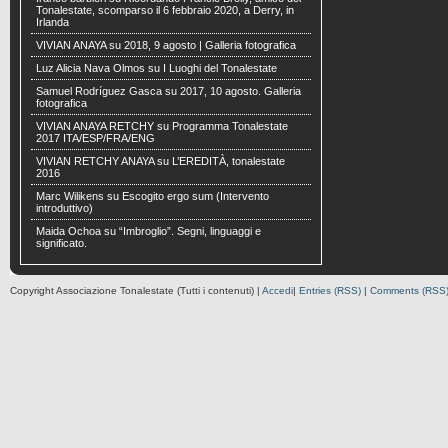
Tonalestate, scomparso il 6 febbraio 2020, a Derry, in
Irlanda
VIVIAN ANAYA
su
2018, 9 agosto | Galleria fotografica
Luz Alicia Nava Olmos
su
I Luoghi del Tonalestate
Samuel Rodríguez Gasca
su
2017, 10 agosto. Galleria
fotografica
VIVIAN ANAYA RETCHY
su
Programma Tonalestate
2017 ITA/ESP/FRA/ENG
VIVIAN RETCHY ANAYA
su
L’EREDITÀ, tonalestate
2016
Marc Wilikens
su
Escogito ergo sum (Intervento
introduttivo)
Maida Ochoa
su
“Imbroglio”. Segni, linguaggi e
significato.
Copyright Associazione Tonalestate (Tutti i contenuti) |
Accedi
|
Entries (RSS)
|
Comments (RSS