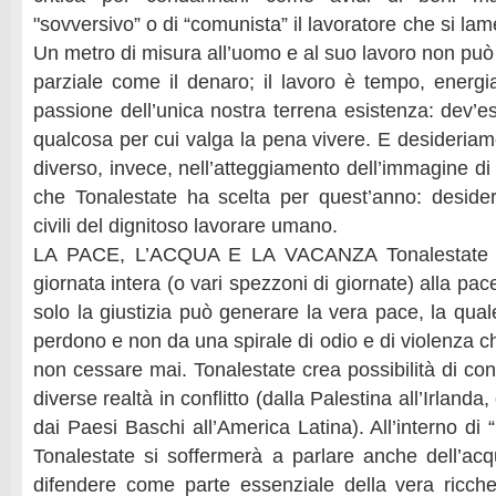
"sovversivo” o di “comunista” il lavoratore che si lame
Un metro di misura all’uomo e al suo lavoro non può 
parziale come il denaro; il lavoro è tempo, energia,
passione dell’unica nostra terrena esistenza: dev’e
qualcosa per cui valga la pena vivere. E desideriam
diverso, invece, nell’atteggiamento dell’immagine di 
che Tonalestate ha scelta per quest’anno: desider
civili del dignitoso lavorare umano.
LA PACE, L’ACQUA E LA VACANZA Tonalestate d
giornata intera (o vari spezzoni di giornate) alla pa
solo la giustizia può generare la vera pace, la qua
perdono e non da una spirale di odio e di violenza 
non cessare mai. Tonalestate crea possibilità di conf
diverse realtà in conflitto (dalla Palestina all’Irlanda,
dai Paesi Baschi all’America Latina). All’interno di 
Tonalestate si soffermerà a parlare anche dell’a
difendere come parte essenziale della vera ricc