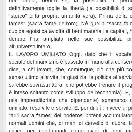
non abbia, dentro sé, la possibilità di perd
definitivamente toglie la libertà (la possibilità di s
“sterco” e la propria umanità vera). Prima della c
fames” (sacra fame dell’oro), c’è quella “sacra f
cupida egoistica avidità di beni materiali e capitali, 
denaro l’ha ampliata nelle sue possibilità, pr
all’universo intero.
IL LAVORO UMILIATO Oggi, dato che il vocabola
sociale del marxismo è passato in mano alla conserv
dice, a chi lavora, che, comunque, ciò che più c
senso ultimo alla vita, la giustizia, la politica al servi
sarebbe sovrastruttura, che potrebbe frenare il pro
è inteso soltanto come sviluppo dell’economia). E, 
(sia imprenditoriale che dipendente) sommerso da
umiliato, reso vile e servile. E, per di più, invece di
“auri sacra fames” dei poderosi potenti accumulatori,
normali uomini che, di mani di cervello di cuore, lav
critica per condannarli come avidi di beni mat