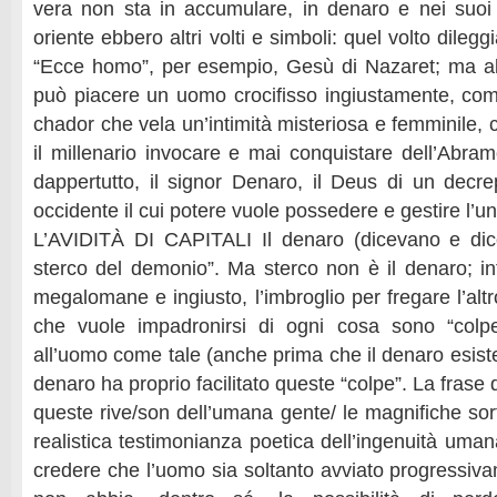
vera non sta in accumulare, in denaro e nei suoi
oriente ebbero altri volti e simboli: quel volto dilegg
“Ecce homo”, per esempio, Gesù di Nazaret; ma 
può piacere un uomo crocifisso ingiustamente, co
chador che vela un’intimità misteriosa e femminile,
il millenario invocare e mai conquistare dell’Abra
dappertutto, il signor Denaro, il Deus di un decrep
occidente il cui potere vuole possedere e gestire l’un
L’AVIDITÀ DI CAPITALI Il denaro (dicevano e dico
sterco del demonio”. Ma sterco non è il denaro; infa
megalomane e ingiusto, l’imbroglio per fregare l’alt
che vuole impadronirsi di ogni cosa sono “colp
all’uomo come tale (anche prima che il denaro esiste
denaro ha proprio facilitato queste “colpe”. La frase d
queste rive/son dell’umana gente/ le magnifiche sort
realistica testimonianza poetica dell’ingenuità umana
credere che l’uomo sia soltanto avviato progressiva