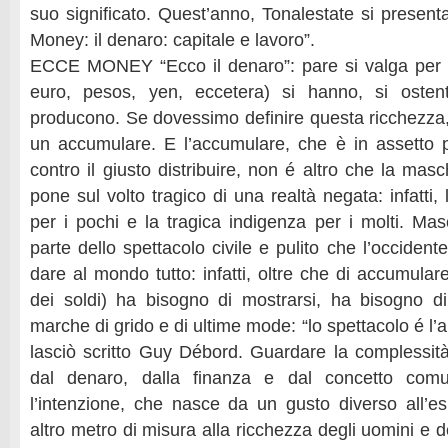
suo significato. Quest’anno, Tonalestate si presenta 
Money: il denaro: capitale e lavoro”.
ECCE MONEY “Ecco il denaro”: pare si valga per qu
euro, pesos, yen, eccetera) si hanno, si osten
producono. Se dovessimo definire questa ricchezz
un accumulare. E l’accumulare, che è in assetto 
contro il giusto distribuire, non é altro che la ma
pone sul volto tragico di una realtà negata: infatti,
per i pochi e la tragica indigenza per i molti. Mas
parte dello spettacolo civile e pulito che l’occidente
dare al mondo tutto: infatti, oltre che di accumulare
dei soldi) ha bisogno di mostrarsi, ha bisogno di
marche di grido e di ultime mode: “lo spettacolo é l’a
lasciò scritto Guy Débord. Guardare la complessità
dal denaro, dalla finanza e dal concetto com
l’intenzione, che nasce da un gusto diverso all’esi
altro metro di misura alla ricchezza degli uomini e d